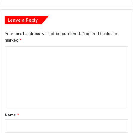
मु
ख्य
मं
Leave a Reply
त्री
श्री
वि
Your email address will not be published.
Required fields are
ष्णु
marked
*
दे
C
व
सा
o
य
m
m
e
n
t
*
Name
*