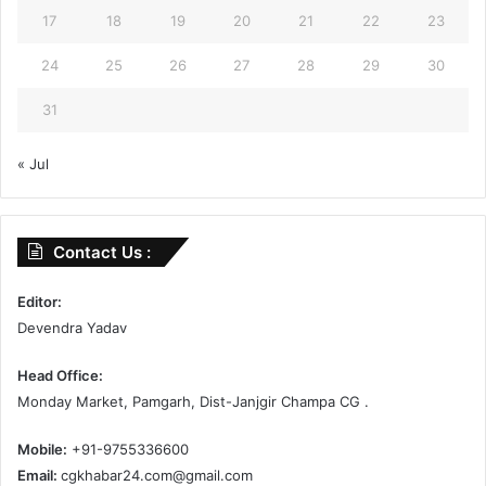
17
18
19
20
21
22
23
24
25
26
27
28
29
30
31
« Jul
Contact Us :
Editor:
Devendra Yadav
Head Office:
Monday Market, Pamgarh, Dist-Janjgir Champa CG .
Mobile:
+91-9755336600
Email:
cgkhabar24.com@gmail.com