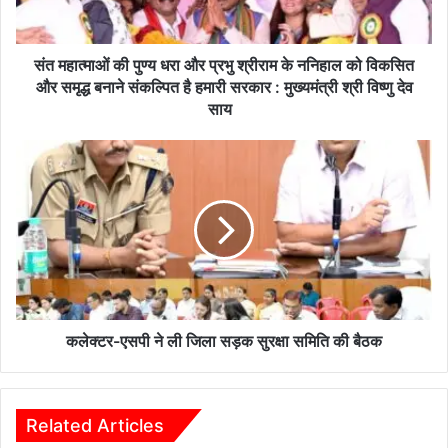
पु
ण्य
ध
संत महात्माओं की पुण्य धरा और प्रभु श्रीराम के ननिहाल को विकसित
रा
और समृद्ध बनाने संकल्पित है हमारी सरकार : मुख्यमंत्री श्री विष्णु देव
औ
साय
र
प्र
क
भु
ले
श्री
क्ट
रा
र
म
-
के
ए
न
स
नि
पी
हा
ने
ल
ली
कलेक्टर-एसपी ने ली जिला सड़क सुरक्षा समिति की बैठक
को
जि
वि
ला
क
स
सि
ड़
Related Articles
त
क