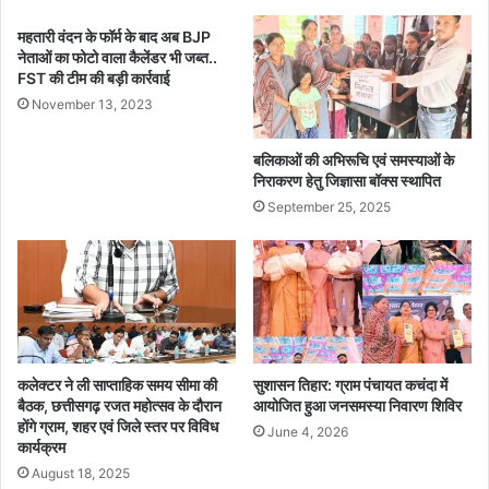
औ
सु
महतारी वंदन के फॉर्म के बाद अब BJP
र
र
नेताओं का फोटो वाला कैलेंडर भी जब्त..
स
क्षा
FST की टीम की बड़ी कार्रवाई
मृ
स
November 13, 2023
द्ध
मि
ब
ति
ना
की
बलिकाओं की अभिरूचि एवं समस्याओं के
ने
बै
निराकरण हेतु जिज्ञासा बॉक्स स्थापित
सं
ठ
September 25, 2025
क
क
ल्पि
त
है
ह
मा
री
स
कलेक्टर ने ली साप्ताहिक समय सीमा की
सुशासन तिहार: ग्राम पंचायत कचंदा में
बैठक, छत्तीसगढ़ रजत महोत्सव के दौरान
आयोजित हुआ जनसमस्या निवारण शिविर
र
होंगे ग्राम, शहर एवं जिले स्तर पर विविध
का
June 4, 2026
कार्यक्रम
र
August 18, 2025
: