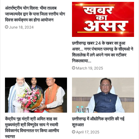
आ
गा
अंतर्राष्ट्रीय योग दिवस: भीमा तालाब
रो
“
जाज्वल्यदेव द्वार के पास जिला स्तरीय योग
पी
आ
दिवस कार्यक्रम का होगा आयोजन
च
वा
June 18, 2024
ढ़ा
स
को
दि
त
व
छत्तीसगढ़ खबर 24 के खबर का हुआ
वा
स
असर… नगर पंचायत पामगढ़ के सीएमओ ने
ली
शिलालेख में लगे अपने नाम का स्टीकर
”
निकलवाया…
जां
औ
ज
र
March 19, 2025
गी
“
र
रो
पु
ज
लि
गा
स
र
के
दि
ह
व
केंद्रीय गृह मंत्री श्री अमित शाह का
छत्तीसगढ़ में औद्योगिक क्रांति की नई
त्थे
स
मुख्यमंत्री श्री विष्णुदेव साय ने स्वामी
शुरुआत
विवेकानंद विमानतल पर किया आत्मीय
April 17, 2025
स्वागत