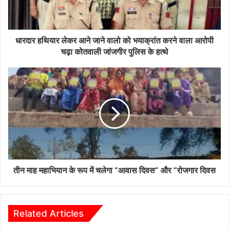
या
र
ले
क
धारदार हथियार लेकर आने जाने वालो को भयाक्रांत करने वाला आरोपी
र
चढ़ा कोतवाली जांजगीर पुलिस के हत्थे
आ
ने
ती
जा
न
ने
मा
वा
ह
लो
म
को
हा
भ
भि
या
या
क्रां
न
त
के
तीन माह महाभियान के रूप में चलेगा “आवास दिवस” और “रोजगार दिवस
क
रू
र
प
ने
में
वा
च
Related Articles
ला
ले