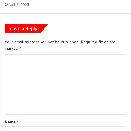
April 5, 2025
Leave a Reply
Your email address will not be published.
Required fields are
marked
*
C
o
m
m
e
n
t
*
Name
*