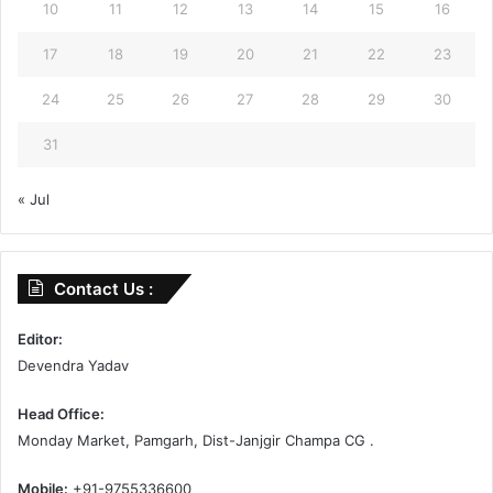
10
11
12
13
14
15
16
17
18
19
20
21
22
23
24
25
26
27
28
29
30
31
« Jul
Contact Us :
Editor:
Devendra Yadav
Head Office:
Monday Market, Pamgarh, Dist-Janjgir Champa CG .
Mobile:
+91-9755336600