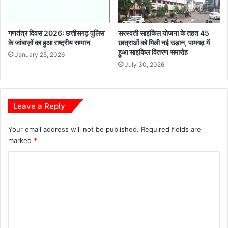
%
के
सा
गणतंत्र दिवस 2026: छत्तीसगढ़ पुलिस
सरस्वती साइकिल योजना के तहत 45
थ
के जांबाज़ों का हुआ राष्ट्रीय सम्मान
छात्राओं को मिली नई उड़ान, पामगढ़ में
मा
हुआ साइकिल वितरण समारोह
January 25, 2026
री
July 30, 2026
बा
ज़ी
,
मे
Leave a Reply
ह
न
Your email address will not be published.
Required fields are
त
marked
*
औ
र
C
अ
नु
o
शा
m
स
m
न
ब
e
नी