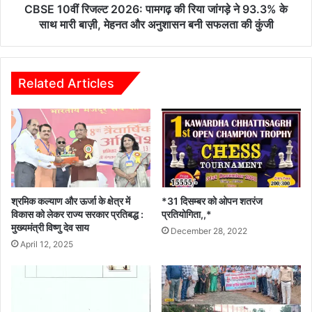
र
ल्ट
CBSE 10वीं रिजल्ट 2026: पामगढ़ की रिया जांगड़े ने 93.3% के
हे
2
साथ मारी बाज़ी, मेहनत और अनुशासन बनी सफलता की कुंजी
तु
0
क
2
ले
6
क्ट
:
Related Articles
र
पा
–
म
ए
ग
स
ढ़
पी
की
मु
रि
स्तै
या
द
जां
श्रमिक कल्याण और ऊर्जा के क्षेत्र में
*31 दिसम्बर को ओपन शतरंज
ग
विकास को लेकर राज्य सरकार प्रतिबद्ध :
प्रतियोगिता,,*
मुख्यमंत्री विष्णु देव साय
ड़े
December 28, 2022
ने
April 12, 2025
9
3
.
3