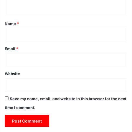
n
स
फ
t
ल
*
Name
*
ता
की
कुं
जी
Email
*
Website
Save my name, email, and website in this browser for the next
time I comment.