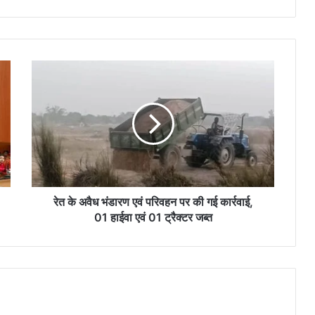
रे
त
के
अ
वै
ध
भं
डा
र
ण
रेत के अवैध भंडारण एवं परिवहन पर की गई कार्रवाई,
ए
01 हाईवा एवं 01 ट्रैक्टर जब्त
वं
प
रि
व
ह
न