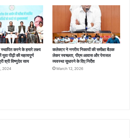
प
र
की
ग
ई
का
र्र
वा
 स्थापित करने के हमारे लक्ष्य
कलेक्टर ने नगरीय निकायों की समीक्षा बैठक
ई
 युवा पीढ़ी की महत्वपूर्ण
लेकर स्वच्छता, पीएम आवास और पेयजल
,
्री श्री विष्णुदेव साय
व्यवस्था सुधारने के दिए निर्देश
0
, 2024
March 12, 2026
1
हा
ई
वा
ए
वं
0
1
ट्रै
क्ट
र