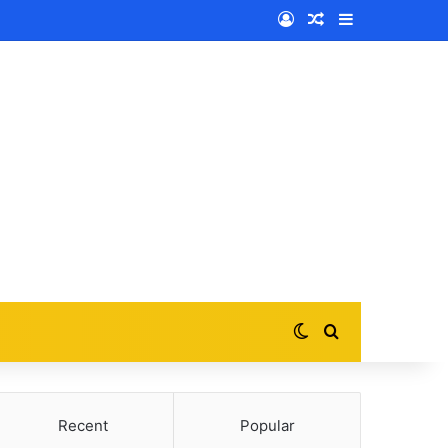
Log In
Random Article
Sidebar
Switch skin
Search for
Recent
Popular