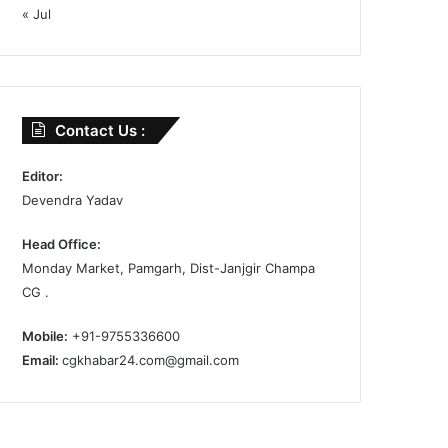
« Jul
Contact Us :
Editor:
Devendra Yadav
Head Office:
Monday Market, Pamgarh, Dist-Janjgir Champa
CG .
Mobile:
+91-9755336600
Email:
cgkhabar24.com@gmail.com