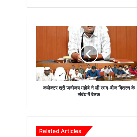
ok
क
ले
क्ट
र
श्री
ज
न्मे
ज
य
म
कलेक्टर श्री जन्मेजय महोबे ने ली खाद-बीज वितरण के
हो
संबंध में बैठक
बे
ने
ली
खा
द
Related Articles
-