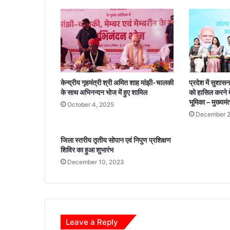
बी
ज
वि
त
र
ण
के
सं
केन्द्रीय गृहमंत्री श्री अमित शाह मांझी-चालकी
प्रदेश में सुशासन
बं
के साथ अभिनन्दन भोज में हुए शामिल
को हासिल करने में
ध
भूमिका – मुख्यमंत
October 4, 2025
में
December 2
बै
ठ
जिला स्तरीय तृतीय सोपान एवं निपुण प्रशिक्षण
क
शिविर का हुआ शुभारंभ
December 10, 2023
Leave a Reply