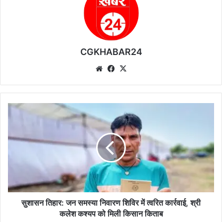
CGKHABAR24
We
Fa
X
bsi
ce
te
bo
ok
सु
शा
स
न
ति
हा
र
:
ज
न
सुशासन तिहार: जन समस्या निवारण शिविर में त्वरित कार्रवाई, श्री
स
कलेश कश्यप को मिली किसान किताब