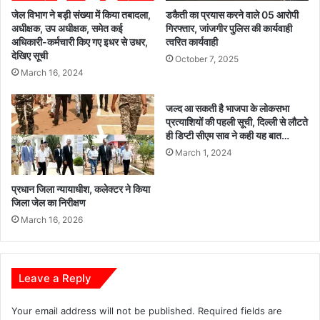
क
रे
जेल विभाग ने बड़ी संख्या में किया तबादला,
डकैती का प्रयास करने वाले 05 आरोपी
श्य
त
अधीक्षक, उप अधीक्षक, समेत कई
गिरफ्तार, जांजगीर पुलिस की कार्यवाही
प
अधिकारी-कर्मचारी किए गए इधर से उधर,
त्वरित कार्यवाही
वा
देखिए सूची
को
प
October 7, 2025
मि
स
March 16, 2024
ली
न
कि
दी
जल्द आ सकती है भाजपा के लोकसभा
सा
में
प्रत्याशियों की पहली सूची, दिल्ली से लौटते
न
डा
ही डिप्टी सीएम साव ने कही यह बात…
कि
ली
March 1, 2024
ता
ग
ब
ई
प्रधान जिला न्यायाधीश, कलेक्टर ने किया
जिला जेल का निरीक्षण
March 16, 2026
Leave a Reply
Your email address will not be published.
Required fields are