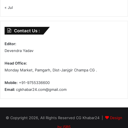
« Jul
Contact Us :
Editor:
Devendra Yadav
Head Office:
Monday Market, Pamgarh, Dist-Janjgir Champa CG .
Mobile:
+91-9755336600
Email:
cgkhabar24.com@gmail.com
© Copyright 2026, All Rights Reserved CG Khabar24 |
Design
by iSBS