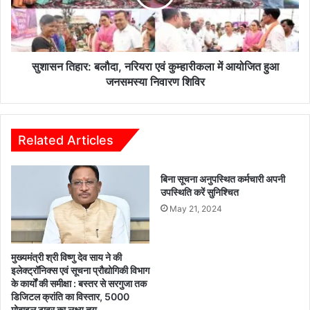
एं
हा
से
र
सं
:
बं
ब
धि
लौ
सुशासन तिहार: बलौदा, नरियरा एवं कुम्हारीकला में आयोजित हुआ
त
दा
जनसमस्या निवारण शिविर
9
,
1
न
आ
रि
वे
य
Related Articles
द
रा
कों
ए
बिना सूचना अनुपस्थित कर्मचारी अपनी
ने
वं
उपस्थिति करें सुनिश्चित
दि
कु
या
May 21, 2024
म्हा
आ
री
वे
क
द
ला
मुख्यमंत्री श्री विष्णु देव साय ने की
न
में
इलेक्ट्रॉनिक्स एवं सूचना प्रौद्योगिकी विभाग
के कार्यों की समीक्षा : बस्तर से सरगुजा तक
आ
डिजिटल क्रांति का विस्तार, 5000
यो
मोबाइल टावर का लक्ष्य तय