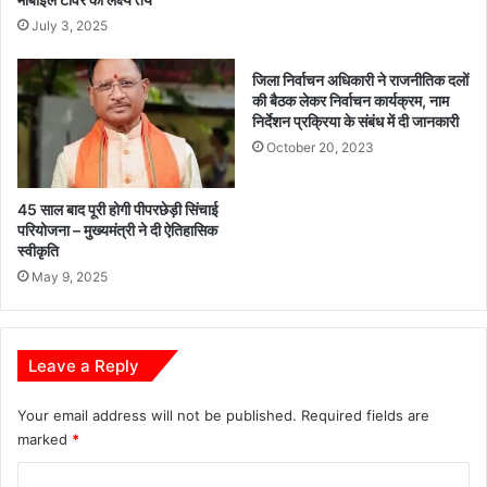
जि
July 3, 2025
त
हु
आ
जिला निर्वाचन अधिकारी ने राजनीतिक दलों
ज
की बैठक लेकर निर्वाचन कार्यक्रम, नाम
न
निर्देशन प्रक्रिया के संबंध में दी जानकारी
स
October 20, 2023
म
स्या
नि
45 साल बाद पूरी होगी पीपरछेड़ी सिंचाई
परियोजना – मुख्यमंत्री ने दी ऐतिहासिक
वा
स्वीकृति
र
ण
May 9, 2025
शि
वि
र
Leave a Reply
Your email address will not be published.
Required fields are
marked
*
C