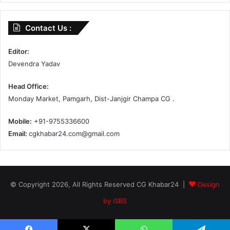
Contact Us :
Editor:
Devendra Yadav
Head Office:
Monday Market, Pamgarh, Dist-Janjgir Champa CG .
Mobile:
+91-9755336600
Email:
cgkhabar24.com@gmail.com
© Copyright 2026, All Rights Reserved CG Khabar24 |
Design
by iSBS