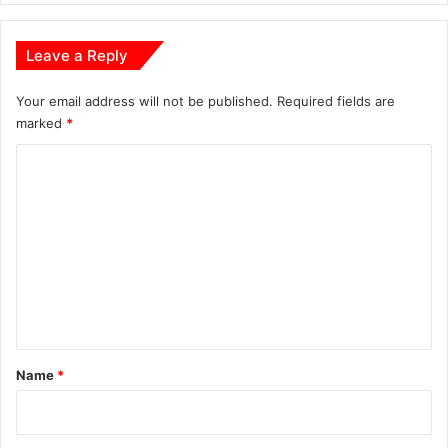
र्रा
डी
Leave a Reply
ह
में
Your email address will not be published.
Required fields are
वृ
marked
*
क्षा
रो
C
प
ण
o
m
m
e
n
t
*
Name
*