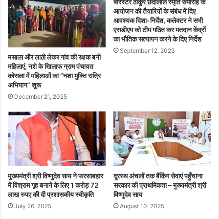
बैरिस्टर ठाकुर छेदीलाल स्मृति समारोह के
बै
न्मे
आयोजन की तैयारियों के संबंध में दिए
ठ
ज
आवश्यक दिशा-निर्देश, कलेक्टर ने सभी
क
य
एसडीएम को टीम गठित कर मतदान केंद्रों
म
का भौतिक सत्यापन करने के दिए निर्देश
हो
September 12, 2023
बे
मसाला और लाठी लेकर गांव की रक्षक बनी
स
महिलाएं, नशे के खिलाफ ग्राम पंचायत
कोसला में महिलाओं का “नशा मुक्ति रात्रि
हि
अभियान” शुरू
त
ज
December 21, 2025
न
प्र
ति
नि
धि
यों
ने
मुख्यमंत्री श्री विष्णुदेव साय ने फरसाबहार
दूरस्थ अंचलों तक बैंकिंग सेवाएं पहुँचाना
कि
में विश्राम गृह बनाने के लिए 1 करोड़ 72
सरकार की प्राथमिकता – मुख्यमंत्री श्री
या
लाख रुपए की दी प्रशासकीय स्वीकृति
विष्णुदेव साय
ग्रा
July 26, 2025
August 10, 2025
म
झ