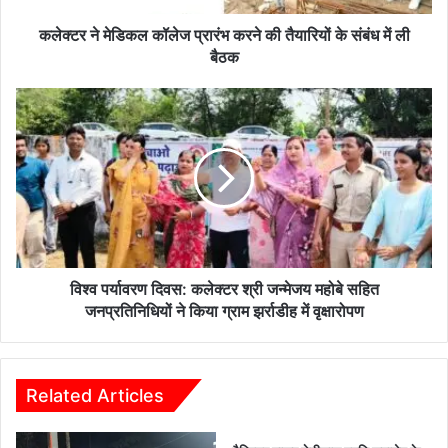
ल
कॉ
कलेक्टर ने मेडिकल कॉलेज प्रारंभ करने की तैयारियों के संबंध में ली
ले
बैठक
ज
प्रा
वि
रं
श्व
भ
प
क
र्या
र
व
ने
र
की
ण
तै
दि
या
व
रि
स
विश्व पर्यावरण दिवस: कलेक्टर श्री जन्मेजय महोबे सहित
यों
:
जनप्रतिनिधियों ने किया ग्राम झर्राडीह में वृक्षारोपण
के
क
सं
ले
बं
क्ट
ध
र
Related Articles
में
श्री
ली
ज