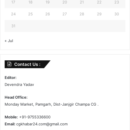
17
18
19
20
21
22
23
24
25
26
27
28
29
30
31
« Jul
Contact Us :
Editor:
Devendra Yadav
Head Office:
Monday Market, Pamgarh, Dist-Janjgir Champa CG .
Mobile:
+91-9755336600
Email:
cgkhabar24.com@gmail.com