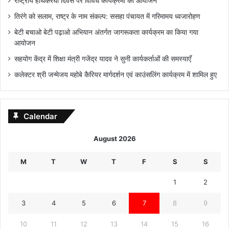
राष्ट्रीय हाथकरघा दिवस पर विविध कार्यक्रमों का आयोजन
तिरंगे को सलाम, राष्ट्र के नाम संकल्प: ससहा पंचायत में गरिमामय ध्वजारोहण
बेटी बचाओ बेटी पढ़ाओ अभियान अंतर्गत जागरूकता कार्यक्रम का किया गया
आयोजन
सहयोग केंद्र में शिक्षा मंत्री गजेंद्र यादव ने सुनी कार्यकर्ताओं की समस्याएँ
कलेक्टर श्री जन्मेजय महोबे कैरियर मार्गदर्शन एवं काउंसलिंग कार्यक्रम में शामिल हुए
Calendar
August 2026
M
T
W
T
F
S
S
1
2
3
4
5
6
7
8
9
10
11
12
13
14
15
16