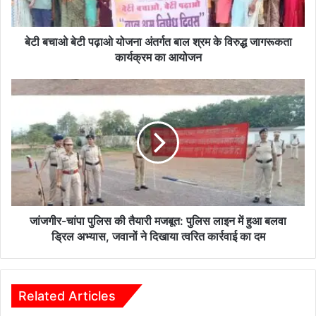
प
ढ़ा
ओ
बेटी बचाओ बेटी पढ़ाओ योजना अंतर्गत बाल श्रम के विरुद्ध जागरूकता
यो
कार्यक्रम का आयोजन
ज
ना
जां
अं
ज
त
गी
र्ग
र
त
-
बा
चां
ल
पा
श्र
पु
म
लि
के
स
जांजगीर-चांपा पुलिस की तैयारी मजबूत: पुलिस लाइन में हुआ बलवा
वि
की
ड्रिल अभ्यास, जवानों ने दिखाया त्वरित कार्रवाई का दम
रु
तै
द्ध
या
जा
री
ग
म
Related Articles
रू
ज