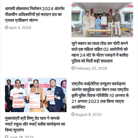
क
बू
आगामी लोकसभा निर्वाचन 2024 अंतर्गत
ता
त
पीठासीन अधिकारियों एवं मतदान दल का
का
:
प्रथम प्रशिक्षण संपन्न
र्य
पु
April 4, 2024
क्र
लि
म
स
का
ला
सुने मकान का ताला तोड कर चोरी करने
आ
इ
वाले एक महिला सहित 02 आरोपीयो को
यो
महज 24 घंटे के भीतर पकड़ने में बलौदा
न
पुलिस को मिली बड़ी सफलता
ज
में
न
हु
February 25, 2026
आ
ब
राष्ट्रीय फाईलेरिया उन्मूलन कार्यक्रम
ल
अंतर्गत सामूहिक दवा सेवन तथा राष्ट्रीय
वा
कृमि मुक्ति दिवस गतिविधि 10 अगस्त से
ड्रि
21 अगस्त 2023 तक किया जाएगा
ल
आयोजित
अ
August 8, 2023
मुख्यमंत्री श्री विष्णु देव साय ने सम्पर्क
भ्या
स्मार्ट स्कूल और स्मार्ट ब्लॉक कार्यक्रम का
स
किया शुभारंभ
,
June 28, 2025