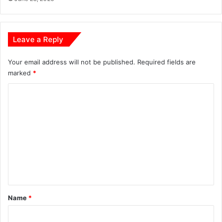
ज
वा
नों
ने
Leave a Reply
दि
खा
Your email address will not be published.
Required fields are
या
marked
*
त्व
रि
C
त
का
o
र्र
m
वा
m
ई
का
e
द
n
म
t
*
Name
*