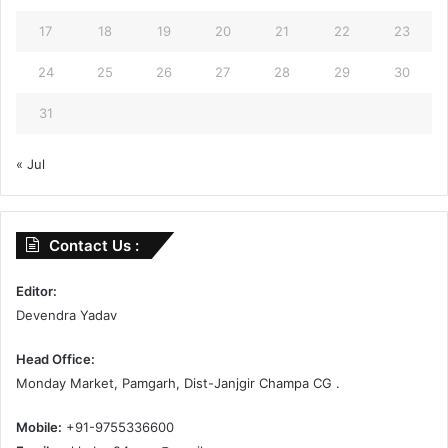
17
18
19
20
21
22
23
24
25
26
27
28
29
30
31
« Jul
Contact Us :
Editor:
Devendra Yadav
Head Office:
Monday Market, Pamgarh, Dist-Janjgir Champa CG .
Mobile:
+91-9755336600