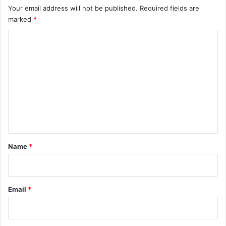
Your email address will not be published.
Required fields are
marked
*
C
o
m
m
e
n
t
*
Name
*
Email
*