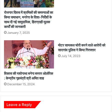
ल
का
अ
स
भ्या
का
रोजगार दिवस में श्रमिकों की समस्याओं का
स
र्यों
किया समाधान, मनरेगा के दिशा-निर्देशों के
,
साथ दी गई सामुदायिक, हितग्राही मूलक
की
कार्यों की जानकारी
ज
सौ
वा
गा
January 7, 2025
नों
त
ने
मोटर सायकल चोरी करने वाले आरोपी को
दि
सारागांव पुलिस ने किया गिरफ्तार
खा
July 14, 2023
या
त्व
रि
विकास की यशोगाथा बनेगा बस्तर ओलंपिक
त
: केन्द्रीय गृहमंत्री श्री अमित शाह
का
December 15, 2024
र्र
वा
ई
का
Leave a Reply
द
म