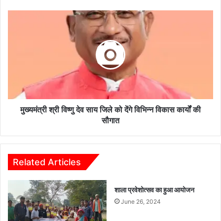
तै
या
मु
री
ख्य
म
मं
ज
त्री
बू
श्री
त
वि
:
ष्णु
पु
दे
लि
व
स
सा
मुख्यमंत्री श्री विष्णु देव साय जिले को देंगे विभिन्न विकास कार्यों की
ला
य
सौगात
इ
जि
न
ले
में
को
हु
दें
Related Articles
आ
गे
ब
वि
शाला प्रवेशोत्सव का हुआ आयोजन
ल
भि
वा
न्न
June 26, 2024
ड्रि
वि