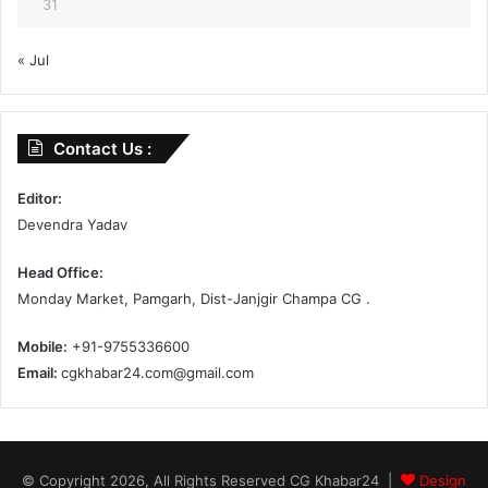
31
« Jul
Contact Us :
Editor:
Devendra Yadav
Head Office:
Monday Market, Pamgarh, Dist-Janjgir Champa CG .
Mobile:
+91-9755336600
Email:
cgkhabar24.com@gmail.com
© Copyright 2026, All Rights Reserved CG Khabar24 |
Design