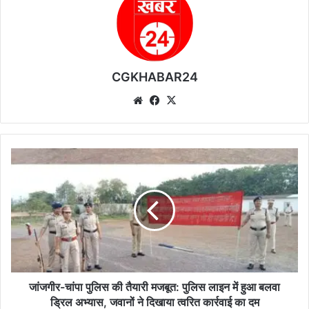
CGKHABAR24
We
Fa
X
bsi
ce
te
bo
ok
जां
ज
गी
र
-
चां
पा
पु
लि
स
जांजगीर-चांपा पुलिस की तैयारी मजबूत: पुलिस लाइन में हुआ बलवा
की
ड्रिल अभ्यास, जवानों ने दिखाया त्वरित कार्रवाई का दम