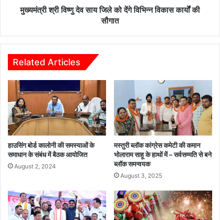
स
सा
मुख्यमंत्री श्री विष्णु देव साय जिले को देंगे विभिन्न विकास कार्यों की
का
य
सौगात
र्यों
जि
की
ले
सौ
को
गा
दें
Related Articles
त
गे
वि
भि
न्न
वि
का
स
का
हाउसिंग बोर्ड कालोनी की समस्याओं के
मस्तुरी ब्लॉक कांग्रेस कमेटी की कमान
र्यों
समाधान के संबंध में बैठक आयोजित
भोलाराम साहू के हाथों में – सर्वसम्मति से बने
ब्लॉक समन्वयक
की
August 2, 2024
सौ
August 3, 2025
गा
त