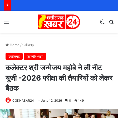
Menu
Switch
S
Home
/
छत्तीसगढ़
छत्तीसगढ़
जांजगीर-चांपा
कलेक्टर श्री जन्मेजय महोबे ने ली नीट
यूजी -2026 परीक्षा की तैयारियों को लेकर
बैठक
CGKHABAR24
June 12, 2026
0
149