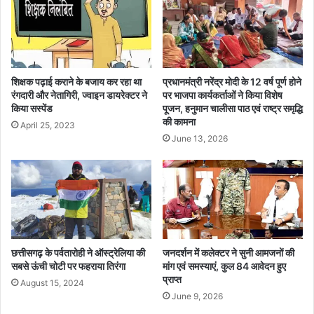
म
मा
प
र
र
पी
हो
ट
गा
क
वि
र
शिक्षक पढ़ाई कराने के बजाय कर रहा था
प्रधानमंत्री नरेंद्र मोदी के 12 वर्ष पूर्ण होने
शे
ने
रंगदारी और नेतागिरी, ज्वाइन डायरेक्टर ने
पर भाजपा कार्यकर्ताओं ने किया विशेष
ष
किया सस्पेंड
पूजन, हनुमान चालीसा पाठ एवं राष्ट्र समृद्धि
वा
की कामना
का
ले
April 25, 2023
र्य
5
June 13, 2026
क्र
ब
म
द
मा
शों
को
था
ना
छत्तीसगढ़ के पर्वतारोही ने ऑस्ट्रेलिया की
जनदर्शन में कलेक्टर ने सुनी आमजनों की
पा
सबसे ऊंची चोटी पर फहराया तिरंगा
मांग एवं समस्याएं, कुल 84 आवेदन हुए
म
प्राप्त
August 15, 2024
ग
June 9, 2026
ढ़