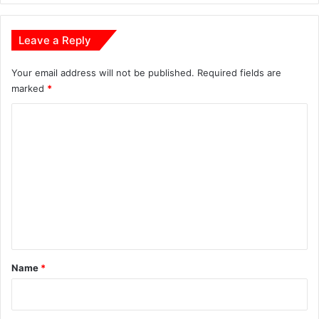
पु
लि
स
Leave a Reply
ने
द
Your email address will not be published.
Required fields are
बो
marked
*
चा
C
o
m
m
e
n
t
*
Name
*