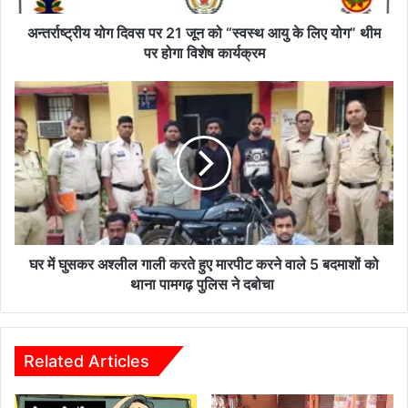
व
स
अन्तर्राष्ट्रीय योग दिवस पर 21 जून को “स्वस्थ आयु के लिए योग” थीम
प
पर होगा विशेष कार्यक्रम
र
2
घ
1
र
जू
में
न
घु
को
स
“
क
स्व
र
स्थ
अ
आ
श्ली
यु
ल
घर में घुसकर अश्लील गाली करते हुए मारपीट करने वाले 5 बदमाशों को
के
गा
थाना पामगढ़ पुलिस ने दबोचा
लि
ली
ए
क
यो
र
ग
ते
Related Articles
”
हु
थी
ए