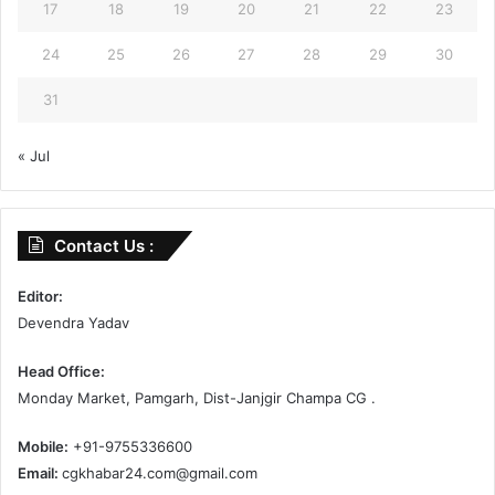
17
18
19
20
21
22
23
24
25
26
27
28
29
30
31
« Jul
Contact Us :
Editor:
Devendra Yadav
Head Office:
Monday Market, Pamgarh, Dist-Janjgir Champa CG .
Mobile:
+91-9755336600
Email:
cgkhabar24.com@gmail.com