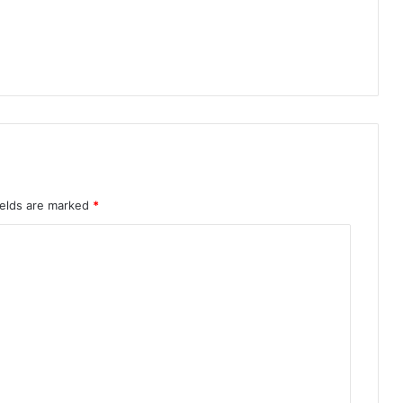
ड़ा
आ
स्था
का
ज
न
सै
ला
ब
ields are marked
*