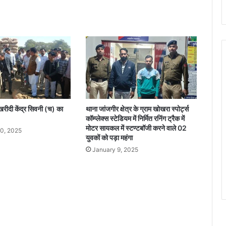
भ
क्ति
का
वि
रा
ट
द
र
बा
र
खरीदी केंद्र सिवनी (च) का
थाना जांजगीर क्षेत्र के ग्राम खोखरा स्पोर्ट्स
,
कॉम्प्लेक्स स्टेडियम में निर्मित रनिंग ट्रैक में
श्री
मोटर सायकल में स्टण्टबॉजी करने वाले 02
0, 2025
श्या
युवकों को पड़ा महंगा
म
January 9, 2025
म
हो
त्स
व
में
उ
म