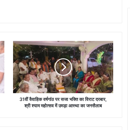
3
1
वीं
वै
वा
हि
क
व
र्ष
गां
31वीं वैवाहिक वर्षगांठ पर सजा भक्ति का विराट दरबार,
ठ
श्री श्याम महोत्सव में उमड़ा आस्था का जनसैलाब
प
र
स
जा