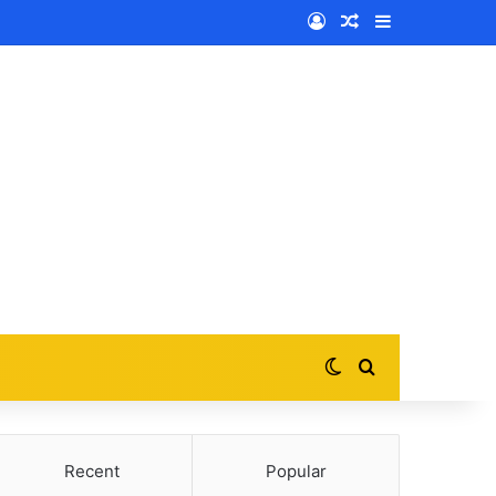
Log In
Random Article
Sidebar
Switch skin
Search for
Recent
Popular