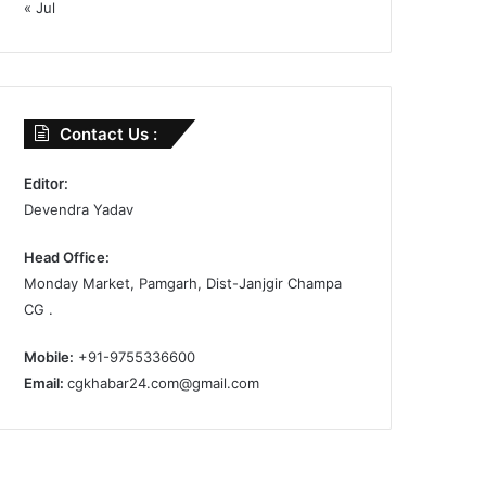
« Jul
Contact Us :
Editor:
Devendra Yadav
Head Office:
Monday Market, Pamgarh, Dist-Janjgir Champa
CG .
Mobile:
+91-9755336600
Email:
cgkhabar24.com@gmail.com