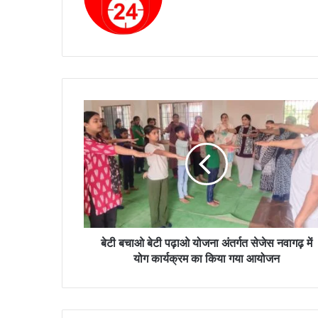
bsi
ce
te
bo
ok
बे
टी
ब
चा
ओ
बे
टी
प
ढ़ा
ओ
बेटी बचाओ बेटी पढ़ाओ योजना अंतर्गत सेजेस नवागढ़ में
यो
योग कार्यक्रम का किया गया आयोजन
ज
ना
अं
त