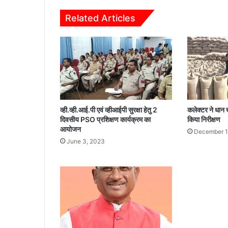
र्ग
Related Articles
त
से
जे
स
न
वा
ग
ढ़
में
व्ही.व्ही.आई.पी एवं व्हीआईपी सुरक्षा हेतु 2
कलेक्टर ने धान 
यो
दिवसीय PSO प्रशिक्षण कार्यक्रम का
किया निरीक्षण
ग
आयोजन
December 1
का
June 3, 2023
र्य
क्र
म
का
कि
या
ग
या