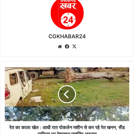
CGKHABAR24
We
Fa
X
bsi
ce
te
bo
ok
रे
त
का
का
ला
खे
ल
:
आ
धी
रेत का काला खेल : आधी रात पोकलेन मशीन से कर रहे रेत खनन, सैंड
रा
माफिया पर मेहरबान माइनिंग अफसर