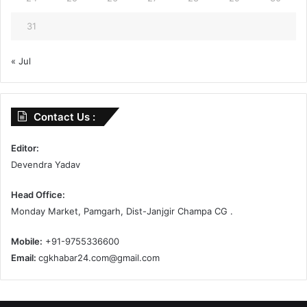
31
« Jul
Contact Us :
Editor:
Devendra Yadav
Head Office:
Monday Market, Pamgarh, Dist-Janjgir Champa CG .
Mobile:
+91-9755336600
Email:
cgkhabar24.com@gmail.com