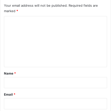
Your email address will not be published.
Required fields are
marked
*
C
o
m
m
e
n
t
*
Name
*
Email
*