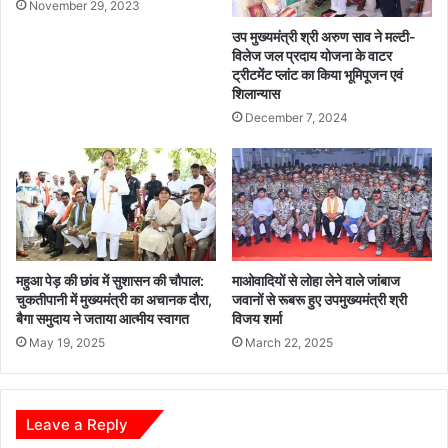
November 29, 2023
मा
प
फि
रि
उप मुख्यमंत्री श्री अरुण साव ने मल्टी-
या
व
विलेज जल प्रदाय योजना के वाटर
प
ट्रीटमेंट प्लांट का किया भूमिपूजन एवं
ह
शिलान्यास
र
न
मे
प
December 7, 2024
ह
र
र
की
बा
ग
न
ई
मा
का
इ
र्र
निं
वा
महुआ पेड़ की छांव में सुशासन की चौपाल:
माओवादियों से लोहा लेने वाले जांबाज
ग
ई
चुकतीपानी में मुख्यमंत्री का अचानक दौरा,
जवानों से रूबरू हुए उपमुख्यमंत्री श्री
अ
बैगा समुदाय ने जताया आत्मीय स्वागत
विजय शर्मा
फ
May 19, 2025
March 22, 2025
स
र
Leave a Reply