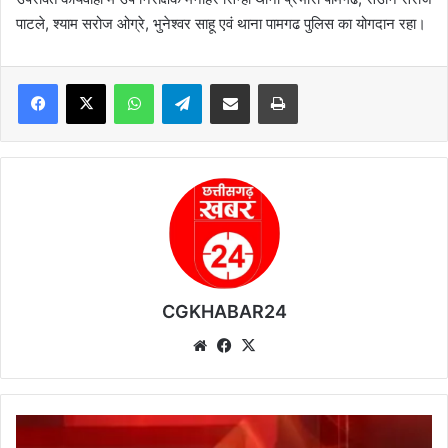
पाटले, श्याम सरोज ओग्रे, भुनेश्वर साहू एवं थाना पामगढ पुलिस का योगदान रहा।
WhatsApp
Telegram
Share via Email
Print
CGKHABAR24
We
Fa
X
bsi
ce
te
bo
ok
आ
चा