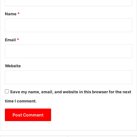
पा
t
म
*
ग
Name
*
ढ़
पु
लि
स
Email
*
की
त्व
रि
त
Website
का
र्य
वा
ही
Save my name, email, and website in this browser for the next
time I comment.