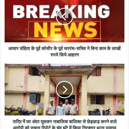
र
सं
हि
ता
के
पू
र्व
को
आचार संहिता के पूर्व कोसीर के पूर्व सरपंच-सचिव ने बिना काम के लाखों
सी
रुपये किये आहरण
र
के
रा
पू
त्रि
र्व
में
स
घ
र
र
पं
अं
च
द
-
र
स
घु
चि
स
रात्रि में घर अंदर घुसकर नाबालिक बालिका से छेड़छाड़ करने वाले
व
क
आरोपी को सूचना रिपोर्ट के चंद घंटे में किया गिरफ्तार थाना पामगढ़