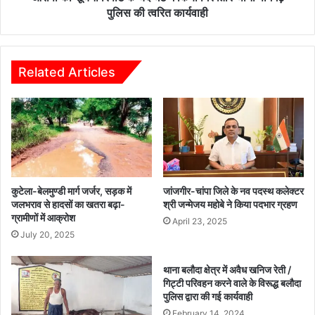
ने
र
पुलिस की त्वरित कार्यवाही
बि
ना
ना
बा
का
लि
म
क
Related Articles
के
बा
ला
लि
खों
का
रु
से
प
छे
ये
ड़
कि
छा
ये
ड़
कुटेला-बेलमुण्डी मार्ग जर्जर, सड़क में
जांजगीर-चांपा जिले के नव पदस्थ कलेक्टर
आ
क
जलभराव से हादसों का खतरा बढ़ा-
श्री जन्मेजय महोबे ने किया पदभार ग्रहण
ह
र
ग्रामीणों में आक्रोश
April 23, 2025
र
ने
July 20, 2025
ण
वा
ले
थाना बलौदा क्षेत्र में अवैध खनिज रेती /
आ
गिट्टी परिवहन करने वाले के विरूद्ध बलौदा
रो
पुलिस द्वारा की गई कार्यवाही
पी
February 14, 2024