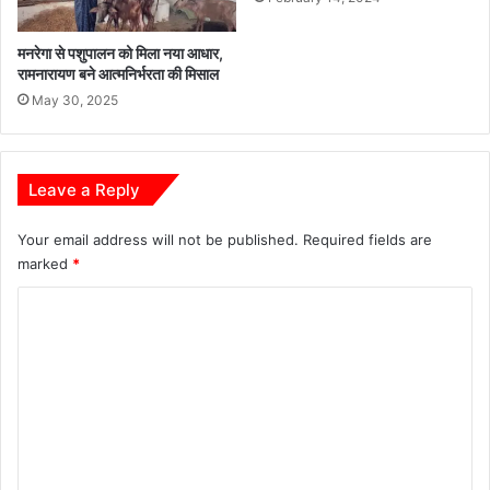
को
सू
मनरेगा से पशुपालन को मिला नया आधार,
च
रामनारायण बने आत्मनिर्भरता की मिसाल
ना
रि
May 30, 2025
पो
र्ट
के
Leave a Reply
चं
द
घं
Your email address will not be published.
Required fields are
टे
marked
*
में
C
कि
या
o
गि
m
र
फ्ता
m
र
e
था
n
ना