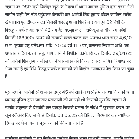
सूचना पर DSP श्री जितेंद्र खूंटे के नेतृत्व में थाना पामगढ़ पुलिस द्वारा ग्राम भैसो
सागौन बाड़ी मेन रोड पहुंचकर घेराबंदी कर आरोपी शिव कुमार चंदेल साकिन राहौद
खैय्यापारा एवं दीपक यादव निवासी धरदेई थाना शिवरीनारायण एवं 02 विधी के
विरूद्ध संघर्षरत बालक से 42 नग बैल बछड़ा काला, सफेद,लाल खैरा रंग मवेशी
किमती 168000/-रूपये को तस्करी करते पकड़ कर अपराध धारा सदर 4,6,10
छ.ग. कृषक पशु परिरक्षण अधि. 2004 एवं 11D पशु क्रुरता निवारण अधि. का
अपराध घटित करना सबुत पाये जाने से विधीवत कार्यवाही कर दिनांक 29/04/25
को आरोपी शिव कुमार चंदेल एवं दीपक यादव को गिरफ्तार कर न्यायिक रिमाण्ड पर
भेजा गया है एवं विधि विरुद्ध संघर्षरत बालको को किशोर न्यायालय पेश किया जा चुका
है।
प्रकरण के आरोपी रमेश यादव उम्र 45 वर्ष साकिन धरदेई फरार था जिसकी थाना
पामगढ़ पुलिस द्वारा लगातार पतासाजी की जा रही थी जिसको मुखबिर सूचना से
उसके सकुनत से घेराबंदी कर पकड़ा जिससे घटना के संबंध में पूछताछ करने पर
जुर्म स्वीकार किए जाने से दिनांक 03.05.25 को विधिवत गिरफ्तार कर न्यायिक
रिमांड पर भेजा गया। प्रकरण की विवेचना जारी है।
उपरोक्त कार्यवाही मे उप निरीक्षक मनोहर सिन्हा थाना प्रभारी पामगढ, सउनि सरोज