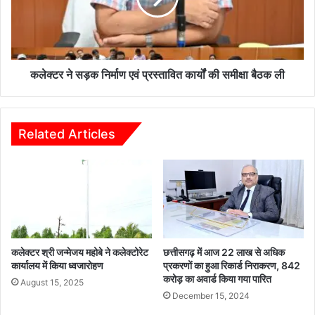
र
स
को
ड़
दी
क
ध
नि
म
र्मा
कलेक्टर ने सड़क निर्माण एवं प्रस्तावित कार्यों की समीक्षा बैठक ली
की
ण
,
ए
क
वं
हा
प्र
Related Articles
“
स्ता
दि
वि
खा
त
ई
का
दि
र्यों
ए
की
तो
स
क
मी
कलेक्टर श्री जन्मेजय महोबे ने कलेक्टोरेट
छत्तीसगढ़ में आज 22 लाख से अधिक
ट
क्षा
कार्यालय में किया ध्वजारोहण
प्रकरणों का हुआ रिकार्ड निराकरण, 842
वा
करोड़ का अवार्ड किया गया पारित
बै
August 15, 2025
दूं
ठ
December 15, 2024
गा
क