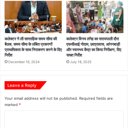
”
ली
,
अ
वै
ध
रे
कलेक्टर ने ली साप्ताहिक समय सीमा की
कलेक्टर विनय लंगेह का सरायपाली दौरा
त
बैठक, समय सीमा के लंबित प्रकरणों
एफसीआई गोदाम, छात्रावास, आंगनबाड़ी
ख
प्राथमिकता के साथ निराकरण करने के दिए
और स्वास्थ्य केंद्र का किया निरीक्षण, दिए
न
निर्देश
सख्त निर्देश
न
December 16, 2024
July 18, 2025
को
ले
क
र
Leave a Reply
सू
च
Your email address will not be published.
Required fields are
ना
marked
*
दे
ने
C
से
भ
o