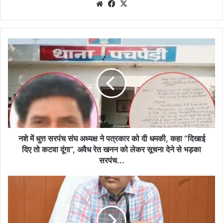
We
Fa
X
bsi
ce
te
bo
ok
न
शे
में
धु
त्त
स
र
पं
च
सं
नशे में धुत्त सरपंच संघ अध्यक्ष ने पत्रकार को दी धमकी, कहा “दिखाई
घ
दिए तो कटवा दूंगा”, अवैध रेत खनन को लेकर सूचना देने से भड़का
अ
सरपंच...
ध्य
क्ष
क
ने
ले
प
क्ट
त्र
र
का
ने