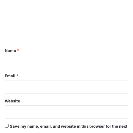
ड़
m
का
m
स
र
e
पं
n
च
.
t
.
*
Name
*
.
Email
*
Website
Save my name, email, and website in this browser for the next