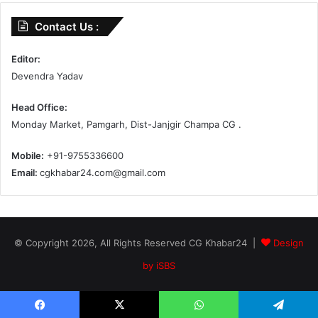
Contact Us :
Editor:
Devendra Yadav
Head Office:
Monday Market, Pamgarh, Dist-Janjgir Champa CG .
Mobile:
+91-9755336600
Email:
cgkhabar24.com@gmail.com
© Copyright 2026, All Rights Reserved CG Khabar24 |
Design
by iSBS