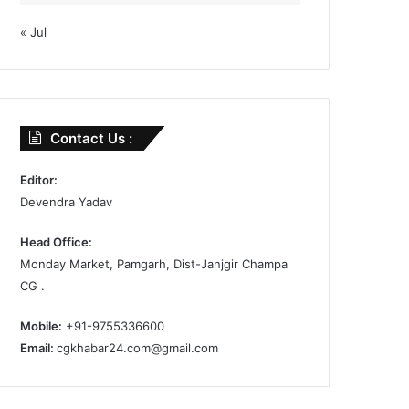
« Jul
Contact Us :
Editor:
Devendra Yadav
Head Office:
Monday Market, Pamgarh, Dist-Janjgir Champa
CG .
Mobile:
+91-9755336600
Email:
cgkhabar24.com@gmail.com