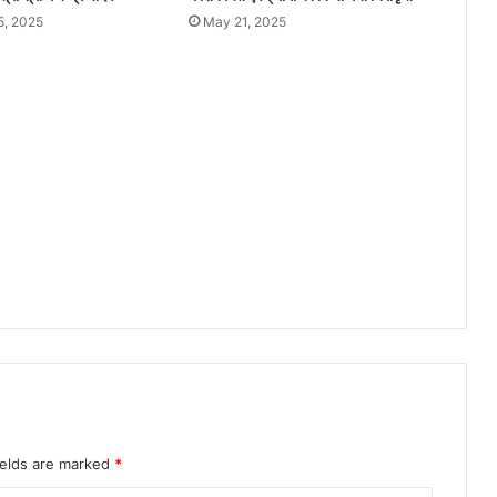
क
5, 2025
May 21, 2025
नि
ध
न
,
प
रि
ज
नों
औ
र
क्षे
त्र
मे
शो
क
की
ल
ह
र
ields are marked
*