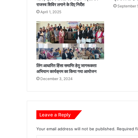
भा
राजस्व शिविर लगाने के दिए निर्देश
September 
ज
April 1, 2025
पा
प
र
सं
वि
धा
न
की
लिंग आधारित हिंसा समाप्ति हेतु जागरूकता
ध
अभियान कार्यक्रम का किया गया आयोजन
ज्जि
December 3, 2024
यां
उ
ड़ा
ने
का
ल
Leave a Reply
गा
या
Your email address will not be published.
Required f
आ