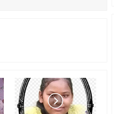
कां
ग्रे
स
ने
ता
व
जि