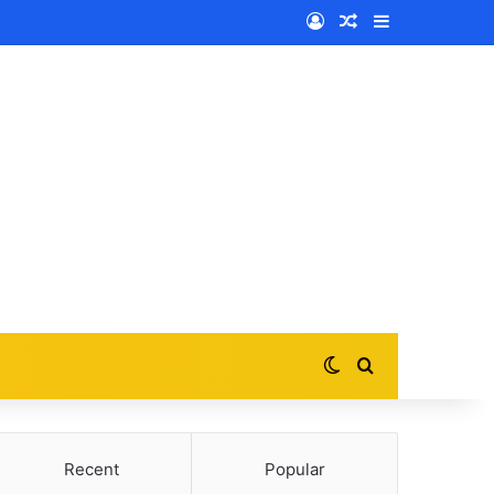
Log In
Random Article
Sidebar
Switch skin
Search for
Recent
Popular