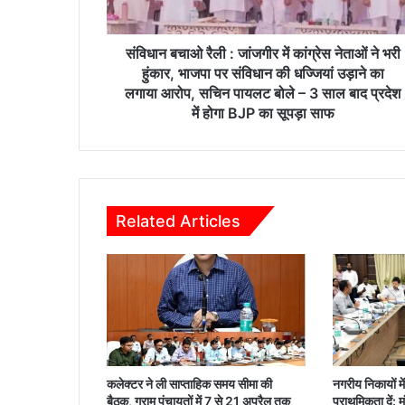
रै
ली
:
संविधान बचाओ रैली : जांजगीर में कांग्रेस नेताओं ने भरी
जां
हुंकार, भाजपा पर संविधान की धज्जियां उड़ाने का
ज
लगाया आरोप, सचिन पायलट बोले – 3 साल बाद प्रदेश
गी
में होगा BJP का सूपड़ा साफ
र
में
कां
ग्रे
स
Related Articles
ने
ता
ओं
ने
भ
री
हुं
का
र
कलेक्टर ने ली साप्ताहिक समय सीमा की
नगरीय निकायों मे
,
बैठक, ग्राम पंचायतों में 7 से 21 अप्रैल तक
प्राथमिकता दें: म