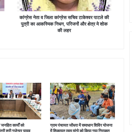
ला
कां
ग्रे
कांग्रेस नेता व जिला कांग्रेस सचिव टाकेश्वर पाटले की
स
पुत्री का आकस्मिक निधन, परिजनों और क्षेत्र मे शोक
स
की लहर
चि
व
टा
के
श्व
र
पा
ट
ले
की
पु
त्री
का
आ
क
ं जनहित कार्यों को
ग्राम पंचायत जोंधरा में समाधान शिविर योजना
स्मि
ंत्री श्री गजेन्द्र यादव
में शिकायत एवम् मांगो को किया गया निराकृत