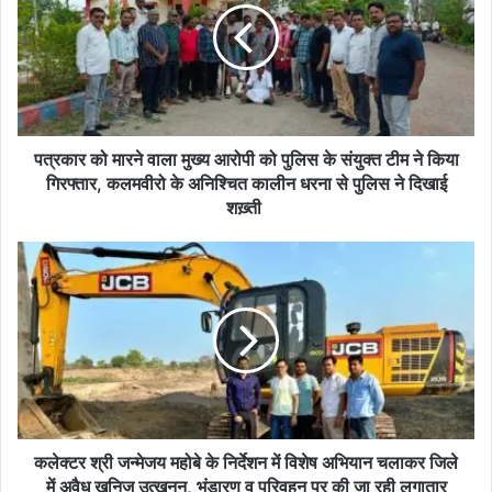
र
को
मा
र
ने
वा
ला
पत्रकार को मारने वाला मुख्य आरोपी को पुलिस के संयुक्त टीम ने किया
मु
गिरफ्तार, कलमवीरो के अनिश्चित कालीन धरना से पुलिस ने दिखाई
ख्य
शख़्ती
आ
रो
क
पी
ले
को
क्ट
पु
र
लि
श्री
स
ज
के
न्मे
सं
ज
यु
य
क्त
म
कलेक्टर श्री जन्मेजय महोबे के निर्देशन में विशेष अभियान चलाकर जिले
टी
हो
में अवैध खनिज उत्खनन, भंडारण व परिवहन पर की जा रही लगातार