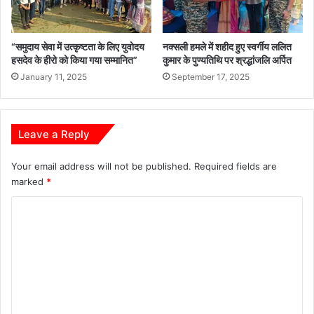
न
अ
ध
वै
र
ध
“समुदाय सेवा में उत्कृष्टता के लिए युवोदय
नक्सली हमले में शहीद हुए स्वर्गीय ललित
ना
ख
हसदेव के हीरो को किया गया सम्मानित”
कुमार के पुण्यतिथि पर श्रद्धांजलि अर्पित
से
नि
पु
January 11, 2025
September 17, 2025
ज
लि
उ
स
त्ख
ने
न
Leave a Reply
दि
न
खा
,
ई
Your email address will not be published.
Required fields are
भं
श
डा
marked
*
ख़्ती
र
C
ण
व
o
प
m
रि
व
m
ह
e
न
n
प