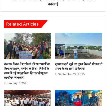
म
बे
कार्रवाई
ने
के
कि
नि
या
र्दे
गि
श
Related Articles
र
न
फ्ता
में
र
वि
,
शे
क
ष
ल
अ
म
भि
वी
या
रोजगार दिवस में श्रमिकों की समस्याओं का
प्रधानमंत्री सूर्य घर मुफ्त बिजली योजना से
रो
न
किया समाधान, मनरेगा के दिशा-निर्देशों के
अमन के घर आया उजियारा
के
च
साथ दी गई सामुदायिक, हितग्राही मूलक
September 22, 2025
अ
कार्यों की जानकारी
ला
नि
क
January 7, 2025
श्चि
र
त
जि
का
ले
ली
में