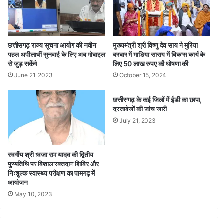
वृ
य
क्षा
क
रो
शि
प
क्ष
ण
कों
छत्तीसगढ़ राज्य सूचना आयोग की नवीन
मुख्यमंत्री श्री विष्णु देव साय ने मुरिया
का
की
पहल अपीलार्थी सुनवाई के लिए अब मोबाइल
दरबार में माडिया साराय में विकास कार्य के
र्य
से जुड़ सकेंगे
लिए 50 लाख रुपए की घोषणा की
का
क्र
उं
June 21, 2023
October 15, 2024
म
सि
का
लिं
छत्तीसगढ़ के कई जिलों में ईडी का छापा,
हो
ग
दस्तावेजों की जांच जारी
गा
प्र
July 21, 2023
आ
क्रि
यो
या
ज
हु
स्वर्गीय श्री ध्वजा राम यादव की द्वितीय
न
ई
पुण्यतिथि पर विशाल रक्तदान शिविर और
आ
निःशुल्क स्वास्थ्य परीक्षण का पामगढ़ में
यो
आयोजन
जि
May 10, 2023
त