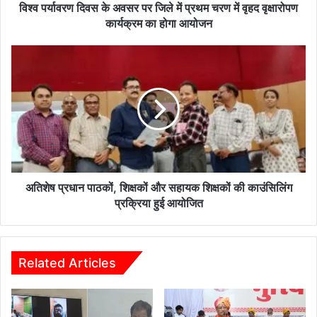
स
विश्व पर्यावरण दिवस के अवसर पर जिले में प्रथम चरण में वृहद वृक्षारोपण
के
कार्यक्रम का होगा आयोजन
अ
व
अ
स
ति
र
शे
प
ष
र
प्र
जि
धा
ले
न
में
पा
प्र
ठ
थ
कों
अतिशेष प्रधान पाठकों, शिक्षकों और सहायक शिक्षकों की काउंसिलिंग
म
,
प्रक्रिया हुई आयोजित
च
शि
र
क्ष
ण
कों
में
औ
Related Articles
वृ
र
ह
स
द
हा