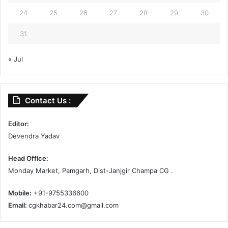
24
25
26
27
28
29
30
31
« Jul
Contact Us :
Editor:
Devendra Yadav
Head Office:
Monday Market, Pamgarh, Dist-Janjgir Champa CG .
Mobile:
+91-9755336600
Email:
cgkhabar24.com@gmail.com