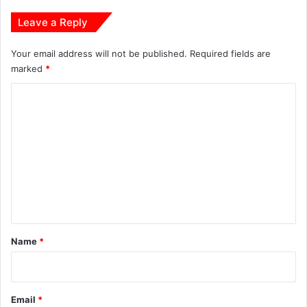
Leave a Reply
Your email address will not be published.
Required fields are
marked
*
C
o
m
m
e
n
t
*
Name
*
Email
*