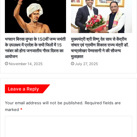
ग
र
ढ़
कि
के
या
ज
आ
ग
त्मी
द
य
भगवान बिरसा मुण्डा के 150वीं जन्म जयंती
मुख्यमंत्री श्री विष्णु देव साय से केंद्रीय
ल
के उपलक्ष्य में प्रदेश के सभी जिलों में 15
संचार एवं ग्रामीण विकास राज्य मंत्री डॉ.
स्वा
पु
नवंबर को होगा जनजातीय गौरव दिवस का
चन्द्रशेखर पेम्मासानी ने की सौजन्य
ग
र
आयोजन
मुलाक़ात
त
में
November 14, 2025
July 27, 2025
ब
स्त
र
द
Leave a Reply
श
ह
Your email address will not be published.
Required fields are
रा
marked
*
म
हो
C
त्स
व
o
को