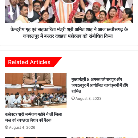
त्री
ए
श्री
वं
वि
स
ष्णु
ह
दे
का
केन्द्रीय गृह एवं सहकारिता मंत्री श्री अमित शाह ने आज छत्तीसगढ़ के
व
रि
जगदलपुर में बस्तर दशहरा महोत्सव को संबोधित किया
सा
ता
य
मं
ने
त्री
स्वा
श्री
Related Articles
मी
अ
वि
मि
मुख्यमंत्री 8 अगस्त को रायपुर और
वे
त
जगदलपुर में आयोजित कार्यक्रमों में होंगे
का
शा
शामिल
नं
ह
August 8, 2023
द
ने
वि
आ
मा
ज
कलेक्टर श्री जन्मेजय महोबे ने ली जिला
न
छ
जल एवं स्वच्छता मिशन की बैठक
त
त्ती
August 4, 2026
ल
स
प