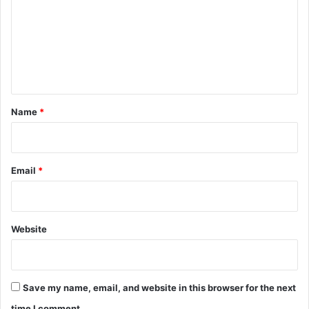
m
सं
m
बो
धि
e
त
n
कि
या
t
*
Name
*
Email
*
Website
Save my name, email, and website in this browser for the next
time I comment.