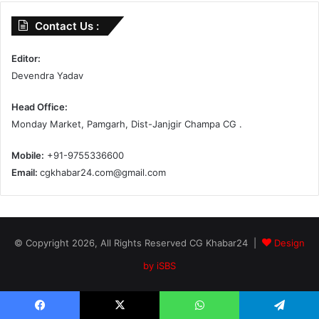
Contact Us :
Editor:
Devendra Yadav
Head Office:
Monday Market, Pamgarh, Dist-Janjgir Champa CG .
Mobile:
+91-9755336600
Email:
cgkhabar24.com@gmail.com
© Copyright 2026, All Rights Reserved CG Khabar24 |
Design
by iSBS