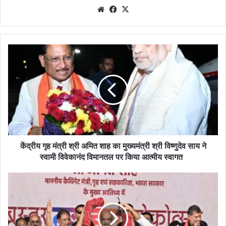
We
Fa
X
bsi
ce
te
bo
ok
कें
द्री
य
गृ
ह
मं
त्री
श्री
अ
मि
केंद्रीय गृह मंत्री श्री अमित शाह का मुख्यमंत्री श्री विष्णुदेव साय ने
त
स्वामी विवेकानंद विमानतल पर किया आत्मीय स्वागत
शा
ह
के
का
न्द्री
मु
य
ख्य
गृ
मं
ह