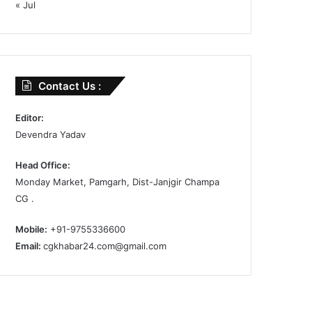
« Jul
Contact Us :
Editor:
Devendra Yadav
Head Office:
Monday Market, Pamgarh, Dist-Janjgir Champa
CG .
Mobile:
+91-9755336600
Email:
cgkhabar24.com@gmail.com