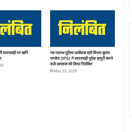
ई
से
1
2
जू
न
2
0
2
में लापरवाही पर खनि
नव पदस्थ पुलिस अधीक्षक श्री विजय कुमार
5
ित
पाण्डेय (IPS) ने लापरवाही पूर्वक ड्यूटी करने
त
वाले आरक्षक को किया निलंबित
25
क
May 23, 2025
आ
यो
जि
त
कि
या
जा
ए
गा