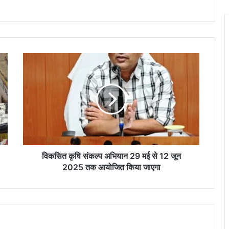
वि
क
सि
त
कृ
षि
सं
क
ल्प
अ
विकसित कृषि संकल्प अभियान 29 मई से 12 जून
भि
2025 तक आयोजित किया जाएगा
या
न
2
9
म