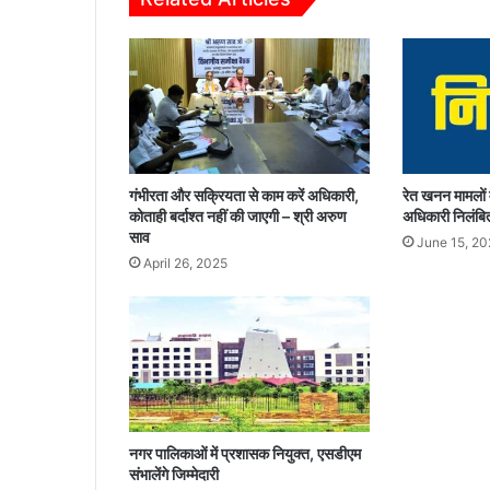
र
ण
का
र्य
स
म्प
न्न
,
श्र
गंभीरता और सक्रियता से काम करें अधिकारी,
रेत खनन मामलों 
द्धा
कोताही बर्दाश्त नहीं की जाएगी – श्री अरुण
अधिकारी निलंब
लु
साव
June 15, 20
ओं
April 26, 2025
को
मि
ली
सु
वि
धा
नगर पालिकाओं में प्रशासक नियुक्त, एसडीएम
संभालेंगे जिम्मेदारी