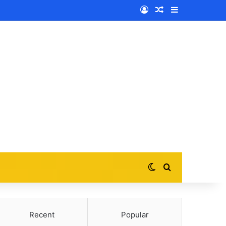
Log In
Random Article
Sidebar
Switch skin
Search for
Recent
Popular