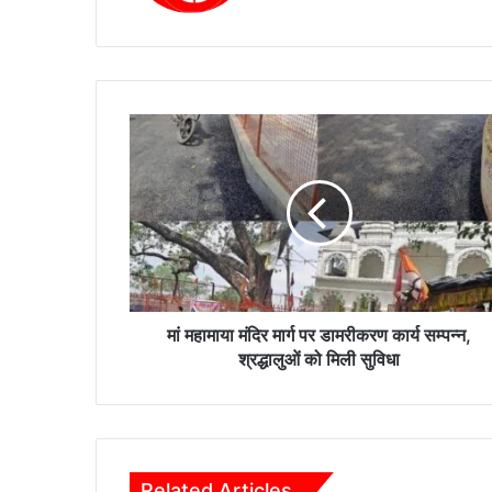
ok
मां
म
हा
मा
या
मं
दि
र
मा
र्ग
मां महामाया मंदिर मार्ग पर डामरीकरण कार्य सम्पन्न,
प
श्रद्धालुओं को मिली सुविधा
र
डा
म
री
क
Related Articles