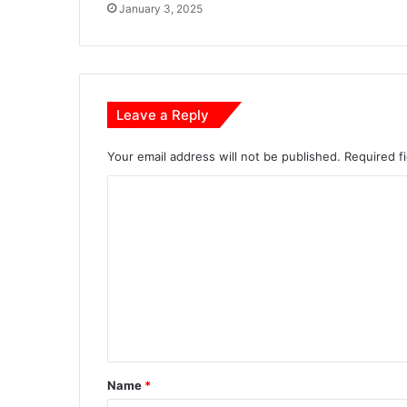
January 3, 2025
Leave a Reply
Your email address will not be published.
Required f
C
o
m
m
e
n
t
*
Name
*