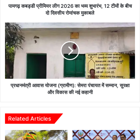
य
पामगढ़ कबड्डी प्रीमियर लीग 2026 का भव्य शुभारंभ, 12 टीमों के बीच
र
दो दिवसीय रोमांचक मुकाबले
ली
ग
प्र
2
धा
0
न
2
मं
6
त्री
का
आ
भ
वा
व्य
स
शु
यो
भा
ज
प्रधानमंत्री आवास योजना (ग्रामीण): सेमरा पंचायत में सम्मान, सुरक्षा
रं
ना
और विकास की नई कहानी
भ
(
,
ग्रा
1
मी
2
ण
Related Articles
टी
)
मों
:
के
से