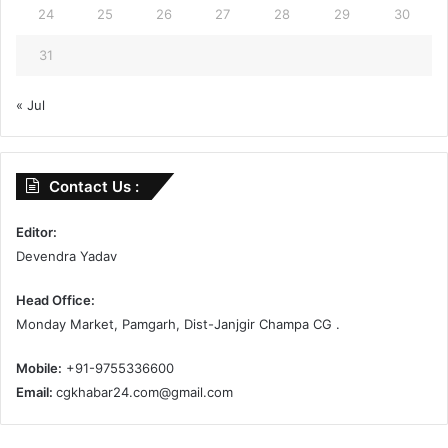
24
25
26
27
28
29
30
31
« Jul
Contact Us :
Editor:
Devendra Yadav
Head Office:
Monday Market, Pamgarh, Dist-Janjgir Champa CG .
Mobile:
+91-9755336600
Email:
cgkhabar24.com@gmail.com