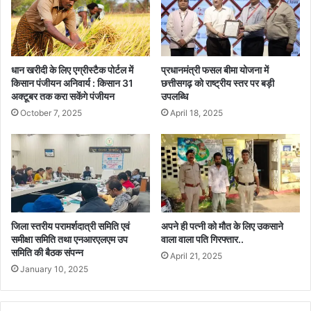
बी
म
च
रा
दो
पं
दि
चा
व
य
धान खरीदी के लिए एग्रीस्टैक पोर्टल में
प्रधानमंत्री फसल बीमा योजना में
सी
त
किसान पंजीयन अनिवार्य : किसान 31
छत्तीसगढ़ को राष्ट्रीय स्तर पर बड़ी
य
अक्टूबर तक करा सकेंगे पंजीयन
उपलब्धि
में
रो
स
October 7, 2025
April 18, 2025
मां
म्मा
च
न
क
,
मु
सु
का
र
ब
क्षा
ले
औ
जिला स्तरीय परामर्शदात्री समिति एवं
अपने ही पत्नी को मौत के लिए उकसाने
र
समीक्षा समिति तथा एनआरएलएम उप
वाला वाला पति गिरफ्तार..
वि
समिति की बैठक संपन्न
April 21, 2025
का
January 10, 2025
स
की
न