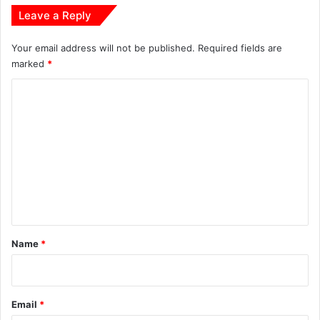
ई
Leave a Reply
क
हा
Your email address will not be published.
Required fields are
नी
marked
*
C
o
m
m
e
n
t
*
Name
*
Email
*