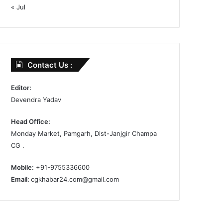
« Jul
Contact Us :
Editor:
Devendra Yadav
Head Office:
Monday Market, Pamgarh, Dist-Janjgir Champa
CG .
Mobile:
+91-9755336600
Email:
cgkhabar24.com@gmail.com