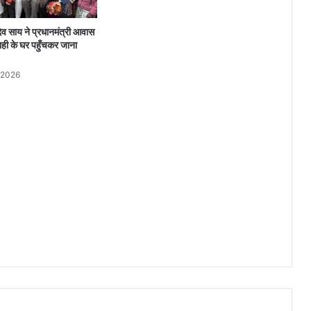
या
खे
ु देव साय ने प्रधानमंत्री आवास
ल
ाही के घर पहुँचकर जाना
कौ
श
 2026
ल
औ
र
अ
नु
शा
स
न