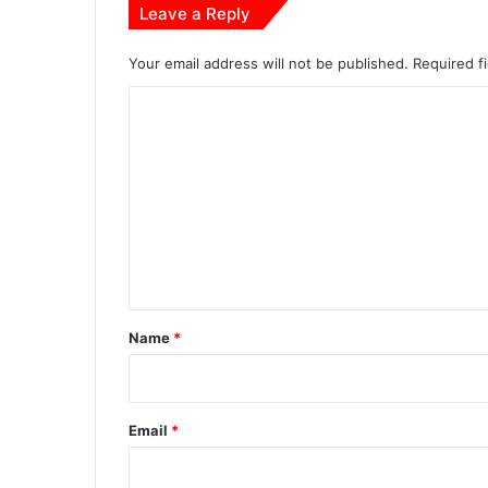
Leave a Reply
Your email address will not be published.
Required f
C
o
m
m
e
n
t
*
Name
*
Email
*