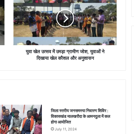
वा
खे
ल
उ
त्स
व
में
उ
म
युवा खेल उत्सव में उमड़ा ग्रामीण जोश, युवाओं ने
ड़ा
दिखाया खेल कौशल और अनुशासन
ग्रा
मी
ण
जो
श
,
यु
वा
जिला स्तरीय जनसमस्या निवारण शिविर :
ओं
विकासखंड मालखरौदा के आमनदुला में कल
ने
होगा आयोजित
दि
July 11, 2024
खा