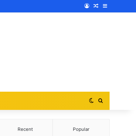
Log In
Random Article
Sidebar
Switch skin
Search for
Recent
Popular