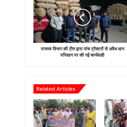
ज
स्व
वि
भा
ग
की
टी
म
द्वा
राजस्व विभाग की टीम द्वारा पांच ट्रैक्टरों से अवैध धान
रा
परिवहन पर की गई कार्यवाही
पां
च
ट्रै
क्ट
रों
Related Articles
से
अ
वै
ध
धा
न
प