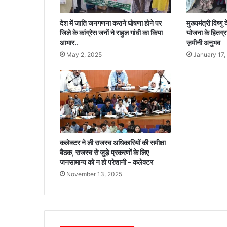
रि
व
देश में जाति जनगणना कराने घोषणा होने पर
मुख्यमंत्री विष्ण
ह
जिले के कांग्रेस जनों ने राहुल गांधी का किया
योजना के हितग्र
न
आभार..
ज़मीनी अनुभव
प
May 2, 2025
January 17,
र
की
ग
ई
का
र्य
वा
ही
कलेक्टर ने ली राजस्व अधिकारियों की समीक्षा
बैठक, राजस्व से जुड़े प्रकरणों के लिए
जनसामान्य को न हो परेशानी – कलेक्टर
November 13, 2025