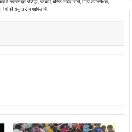
वाही में तहसीलदार जैजैपुर, पटवारी, वरिष्ठ सचिव मंण्डी, मंण्डी उपनिरीक्षक,
ारियों की संयुक्त टीम शामिल थी।
t
यु