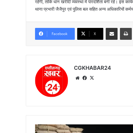
रहेंगी, ताकि धान खरीदी व्यवस्था में पारदर्शिता बनी रहे। इस कार्य
थाना प्रभारी जैजैपुर एवं पुलिस बल सहित अन्य अधिकारियों कर्मच
Share via Email
Prin
Facebook
X
CGKHABAR24
We
Fa
X
bsi
ce
te
bo
ok
रा