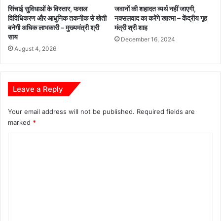
को
सिंचाई सुविधाओं के विस्तार, फसल
जवानों की शहादत व्यर्थ नहीं जाएगी,
म
विविधिकरण और आधुनिक तकनीक से खेती
नक्सलवाद का करेंगे खात्मा – केंद्रीय गृह
ज
बनेगी अधिक लाभकारी – मुख्यमंत्री श्री
मंत्री श्री शाह
बू
साय
December 16, 2024
त
August 4, 2026
-
मु
ख्य
मं
Leave a Reply
त्री
श्री
Your email address will not be published.
Required fields are
सा
marked
*
य
C
o
m
m
e
n