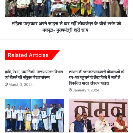
त
र
,
अ
स्वा
प
मी
ने
महिला पत्रकार अपने साहस से कर रहीं लोकतंत्र के चौथे स्तंभ को
आ
सा
मजबूत- मुख्यमंत्री श्री साय
त्मा
ह
नं
स
द
से
स्कू
क
Related Articles
ल
र
में
र
कृषि, रेशम, उद्यानिकी, मत्स्य पालन विभाग
शासन की जनकल्याणकारी योजनाओं को
ह
हीं
एवं बैंकर्स की संयुक्त बैठक संपन्न
घर-घर पहुंचने के लिए जिले में जारी है
ड़
लो
विकसित भारत संकल्प यात्रा
कं
March 2, 2024
क
January 1, 2024
प
तं
त्र
के
चौ
थे
स्तं
भ