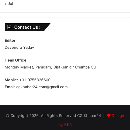
« Jul
Contact Us :
Editor:
Devendra Yadav
Head Office:
Monday Market, Pamgarh, Dist-Janjgir Champa CG .
Mobile:
+91-9755336600
Email:
cgkhabar24.com@gmail.com
© Copyright 2026, All Rights Reserved CG Khabar24 |
Design
by iSBS