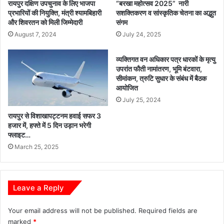
र
न
रायपुर दक्षिण उपचुनाव के लिए भाजपा
“बरखा महोत्सव 2025” नारी
फ्ता
प्र
प्रभारियों की नियुक्ति, मंत्री श्यामबिहारी
सशक्तिकरण व सांस्कृतिक चेतना का अद्भुत
र
और शिवरतन को मिली जिम्मेदारी
संगम
ति
,
नि
August 7, 2024
July 24, 2025
बो
धि
ले
यों
व्यक्तिगत वन अधिकार पत्र धारकों के मृत्यु
–
के
उपरांत फौती नामांतरण, भूमि बंटवारा,
य
सा
सीमांकन, त्रुटि सुधार के संबंध में बैठक
ह
थ
आयोजित
पू
वि
July 25, 2024
री
भा
रायपुर से विशाखापट्टनम हवाई सफर 3
त
गी
हजार में, हफ्ते में 5 दिन उड़ान भरेगी
र
य
फ्लाइट…
ह
अ
March 25, 2025
रा
धि
ज
का
नी
रि
ति
यों
Leave a Reply
क
की
ष
बै
ड्यं
Your email address will not be published.
Required fields are
ठ
त्र
marked
*
क