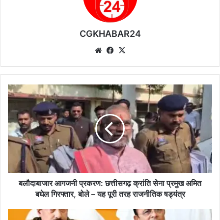
CGKHABAR24
We
Fa
X
bsi
ce
te
bo
ok
ब
लौ
दा
बा
जा
र
आ
ग
ज
नी
बलौदाबाजार आगजनी प्रकरण: छत्तीसगढ़ क्रांति सेना प्रमुख अमित
प्र
बघेल गिरफ्तार, बोले – यह पूरी तरह राजनीतिक षड्यंत्र
क
र
क