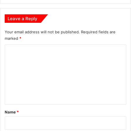
जा
ग
रू
Leave a Reply
क
ता
का
Your email address will not be published.
Required fields are
र्य
marked
*
क्र
C
म
कि
o
या
m
ग
या
m
आ
e
यो
n
ज
न
t
*
Name
*