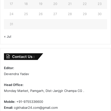
17
18
19
20
21
22
23
24
25
26
27
28
29
30
31
« Jul
Contact Us :
Editor:
Devendra Yadav
Head Office:
Monday Market, Pamgarh, Dist-Janjgir Champa CG .
Mobile:
+91-9755336600
Email:
cgkhabar24.com@gmail.com