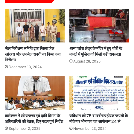
न
त्पी
व
ड़
वा
न
ह
अ
न
धि
ज
नि
ब्त
य
म
जेल निरीक्षण समिति द्वारा जिला जेल
थाना चांपा क्षेत्र के मंदिर में हुए चोरी के
के
खोखरा और उपजेल सक्ती का किया गया
मामले में पुलिस को मिली बड़ी सफलता
निरीक्षण
प्रा
August 28, 2025
व
December 10, 2024
धा
नों
के
सं
बं
ध
में
कलेक्टर ने ली राजस्व एवं कृषि विभाग के
संविधान की 75 वां वर्षगांठ हीरक जयंती के
वि
अधिकारियों की बैठक, दिए महत्वपूर्ण निर्देश
मौके पर भीमायण का आयोजन 24 से
शे
September 2, 2025
November 23, 2024
ष