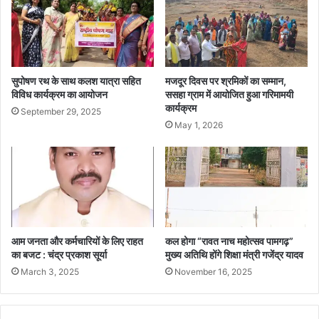
मा
न
रो
श्री
ह
दे
में
व
कि
ग
या
ढ़
सुपोषण रथ के साथ कलश यात्रा सहित
मजदूर दिवस पर श्रमिकों का सम्मान,
ध्व
वा
विविध कार्यक्रम का आयोजन
ससहा ग्राम में आयोजित हुआ गरिमामयी
जा
कार्यक्रम
ल
September 29, 2025
रो
की
May 1, 2026
ह
ज़िं
ण
द
,
गी
ज
न
ता
को
आम जनता और कर्मचारियों के लिए राहत
कल होगा “रावत नाच महोत्सव पामगढ़”
दी
का बजट : चंद्र प्रकाश सूर्या
मुख्य अतिथि होंगे शिक्षा मंत्री गजेंद्र यादव
शु
भ
March 3, 2025
November 16, 2025
का
म
ना