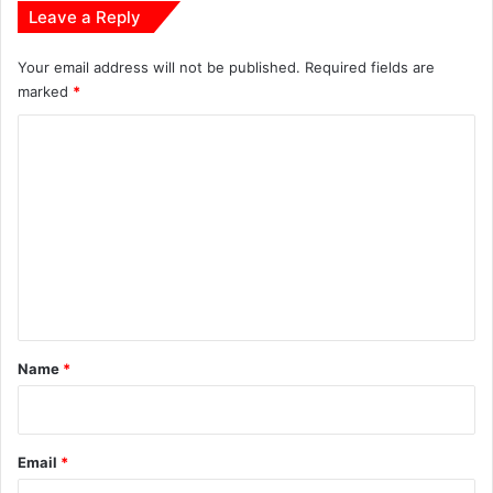
Leave a Reply
एं
Your email address will not be published.
Required fields are
marked
*
C
o
m
m
e
n
t
*
Name
*
Email
*