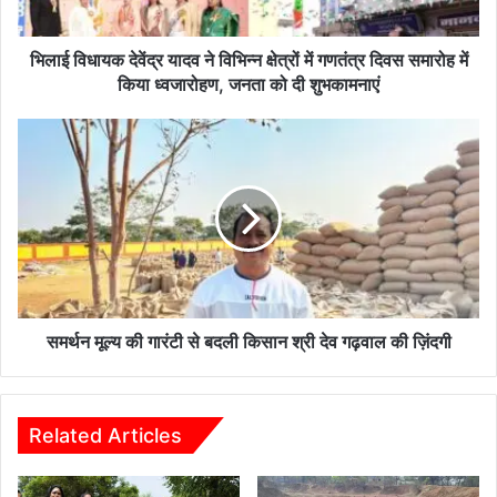
दे
वें
द्र
भिलाई विधायक देवेंद्र यादव ने विभिन्न क्षेत्रों में गणतंत्र दिवस समारोह में
या
किया ध्वजारोहण, जनता को दी शुभकामनाएं
द
व
स
ने
म
वि
र्थ
भि
न
न्न
मू
क्षे
ल्य
त्रों
की
में
गा
ग
रं
ण
टी
समर्थन मूल्य की गारंटी से बदली किसान श्री देव गढ़वाल की ज़िंदगी
तं
से
त्र
ब
दि
द
व
ली
Related Articles
स
कि
स
सा