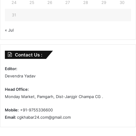
24
25
26
27
28
29
30
31
« Jul
Contact Us :
Editor:
Devendra Yadav
Head Office:
Monday Market, Pamgarh, Dist-Janjgir Champa CG .
Mobile:
+91-9755336600
Email:
cgkhabar24.com@gmail.com