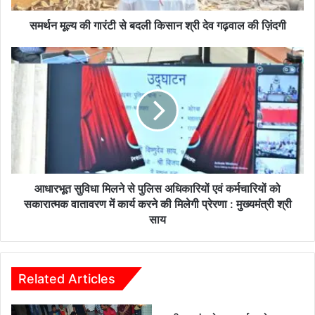
रं
टी
समर्थन मूल्य की गारंटी से बदली किसान श्री देव गढ़वाल की ज़िंदगी
से
ब
आ
द
धा
ली
र
कि
भू
सा
त
न
सु
श्री
वि
दे
धा
व
मि
ग
ल
आधारभूत सुविधा मिलने से पुलिस अधिकारियों एवं कर्मचारियों को
ढ़
ने
सकारात्मक वातावरण में कार्य करने की मिलेगी प्रेरणा : मुख्यमंत्री श्री
वा
से
साय
ल
पु
की
लि
ज़िं
स
द
अ
Related Articles
गी
धि
का