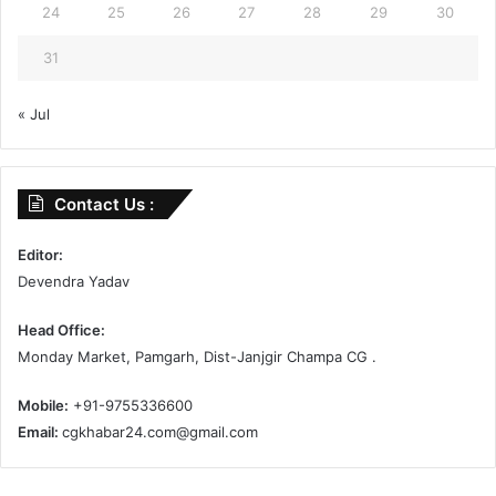
24
25
26
27
28
29
30
31
« Jul
Contact Us :
Editor:
Devendra Yadav
Head Office:
Monday Market, Pamgarh, Dist-Janjgir Champa CG .
Mobile:
+91-9755336600
Email:
cgkhabar24.com@gmail.com