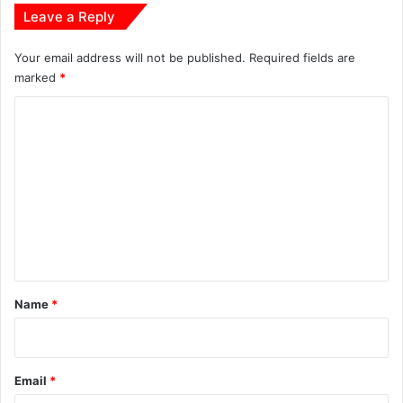
Leave a Reply
र्य
क
र
Your email address will not be published.
Required fields are
ने
marked
*
की
C
मि
ले
o
गी
m
प्रे
र
m
णा
e
:
n
मु
ख्य
t
मं
*
त्री
Name
*
श्री
सा
य
Email
*