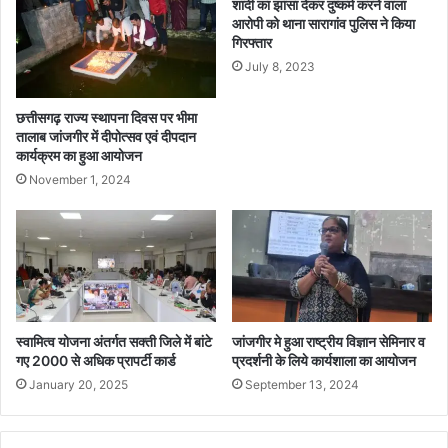
शादी का झांसा देकर दुष्कर्म करने वाला
रि
आरोपी को थाना सारागांव पुलिस ने किया
यों
गिरफ्तार
ए
July 8, 2023
वं
क
र्म
छत्तीसगढ़ राज्य स्थापना दिवस पर भीमा
चा
तालाब जांजगीर में दीपोत्सव एवं दीपदान
रि
कार्यक्रम का हुआ आयोजन
यों
November 1, 2024
को
स
का
रा
त्म
क
वा
स्वामित्व योजना अंतर्गत सक्ती जिले में बांटे
जांजगीर मे हुआ राष्ट्रीय विज्ञान सेमिनार व
ता
गए 2000 से अधिक प्रापर्टी कार्ड
प्रदर्शनी के लिये कार्यशाला का आयोजन
व
र
January 20, 2025
September 13, 2024
ण
में
का