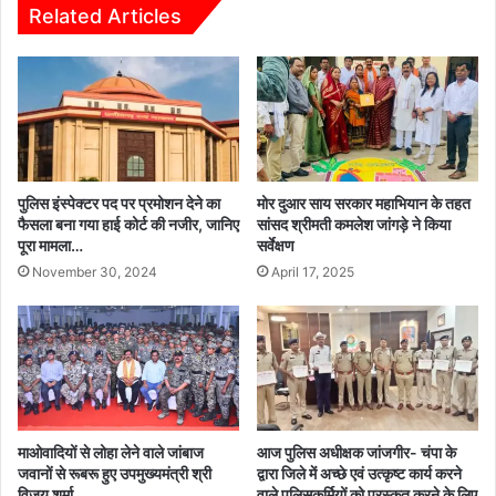
ण
1
Related Articles
ण
7
पा
बा
ड़
ल
रि
कों
या
को
में
मि
0
ला
6
पा
पुलिस इंस्पेक्टर पद पर प्रमोशन देने का
मोर दुआर साय सरकार महाभियान के तहत
से
ल
फैसला बना गया हाई कोर्ट की नजीर, जानिए
सांसद श्रीमती कमलेश जांगड़े ने किया
1
पूरा मामला…
सर्वेक्षण
न
5
पो
November 30, 2024
April 17, 2025
फ
ष
र
ण
व
दे
री
ख
त
रे
क
ख
भ
प
माओवादियों से लोहा लेने वाले जांबाज
आज पुलिस अधीक्षक जांजगीर- चंपा के
व्य
रि
जवानों से रूबरू हुए उपमुख्यमंत्री श्री
द्वारा जिले में अच्छे एवं उत्कृष्ट कार्य करने
आ
वा
विजय शर्मा
वाले पुलिसकर्मियों को पुरस्कृत करने के लिए