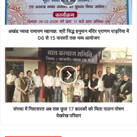
धा
रा
मा
य
ण
अखंड नवधा रामायण महायज्ञ: श्री सिद्ध हनुमान मंदिर प्राणण पाड़रिया में
म
06 से 15 फरवरी तक भव्य आयोजन
हा
य
सं
ज्ञ
स्था
:
में
श्री
नि
सि
वा
द्ध
स
ह
र
नु
त
मा
अ
न
ब
संस्था में निवासरत अब तक कुल 17 बालकों को मिला पालन पोषण
मं
त
देखरेख परिवार
दि
क
र
कु
प्रा
ल