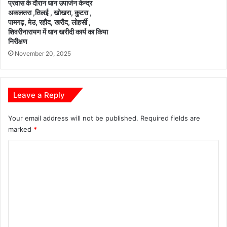
प्रवास के दौरान धान उपार्जन केन्द्र
न
अकलतरा ,तिलई , खोखरा, कुटरा ,
का
पामगढ़, मेउ, रहौद, खरौद, लोहर्सी ,
री
शिवरीनारायण में धान खरीदी कार्य का किया
के
निरीक्षण
लि
November 20, 2025
ए
जां
ज
गी
Leave a Reply
र
-
Your email address will not be published.
Required fields are
चां
marked
*
पा
जि
C
ले
o
में
हों
m
गे
m
‘
स
e
रो
n