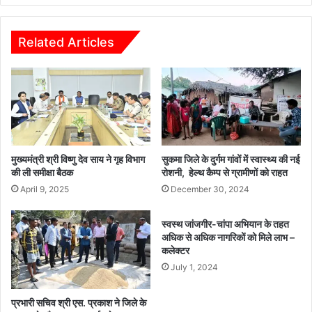
सा
ण
थ
जा
सं
ग
Related Articles
प
रू
न्न
क
हु
ता
आ
के
वा
कें
र्षि
द्र
क
,
उ
वी
मुख्यमंत्री श्री विष्णु देव साय ने गृह विभाग
सुकमा जिले के दुर्गम गांवों में स्वास्थ्य की नई
त्स
बी
की ली समीक्षा बैठक
रोशनी, हेल्थ कैम्प से ग्रामीणों को राहत
व
जी
April 9, 2025
December 30, 2024
रा
म
स्वस्थ जांजगीर-चांपा अभियान के तहत
जी
अधिक से अधिक नागरिकों को मिले लाभ –
यो
कलेक्टर
ज
July 1, 2024
ना
की
प्रभारी सचिव श्री एस. प्रकाश ने जिले के
जा