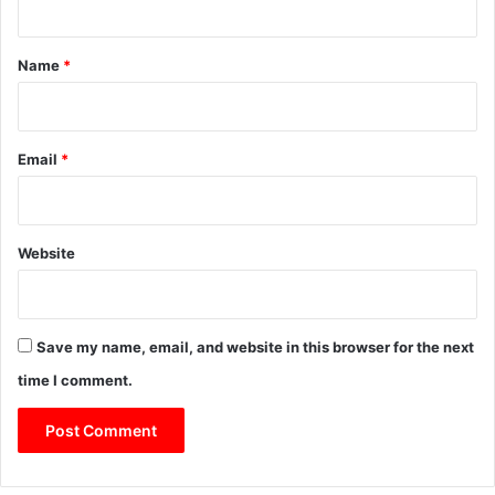
व
र
t
सं
*
Name
*
वा
द
’
Email
*
Website
Save my name, email, and website in this browser for the next
time I comment.