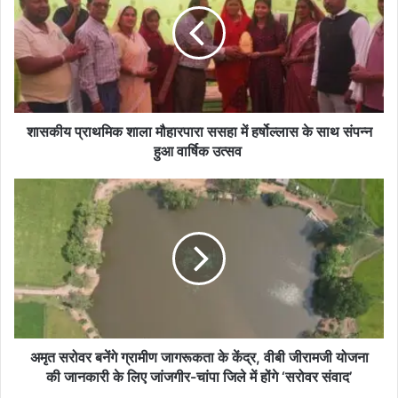
य
प्रा
थ
मि
क
शा
ला
शासकीय प्राथमिक शाला मौहारपारा ससहा में हर्षोल्लास के साथ संपन्न
मौ
हुआ वार्षिक उत्सव
हा
र
अ
पा
मृ
रा
त
स
स
स
रो
हा
व
में
र
ह
ब
र्षो
नें
ल्ला
गे
अमृत सरोवर बनेंगे ग्रामीण जागरूकता के केंद्र, वीबी जीरामजी योजना
स
ग्रा
की जानकारी के लिए जांजगीर-चांपा जिले में होंगे ‘सरोवर संवाद’
के
मी