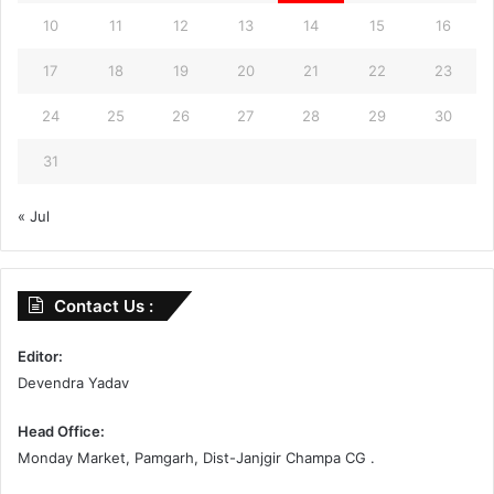
10
11
12
13
14
15
16
17
18
19
20
21
22
23
24
25
26
27
28
29
30
31
« Jul
Contact Us :
Editor:
Devendra Yadav
Head Office:
Monday Market, Pamgarh, Dist-Janjgir Champa CG .