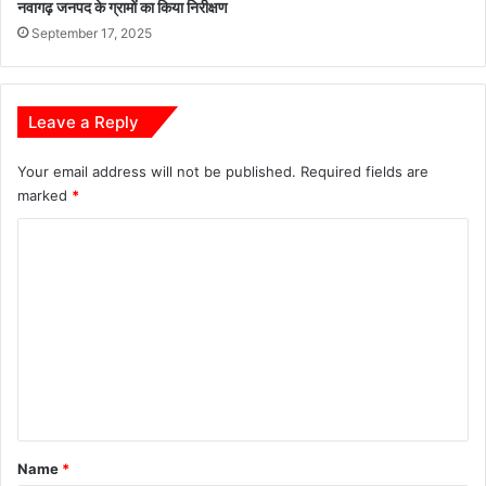
नवागढ़ जनपद के ग्रामों का किया निरीक्षण
की
र
ग
September 17, 2025
व
ई
प
वि
ट
स्तृ
वा
Leave a Reply
त
री
स
गि
मी
र
Your email address will not be published.
Required fields are
क्षा
फ्ता
marked
*
र
C
o
m
m
e
n
t
*
Name
*