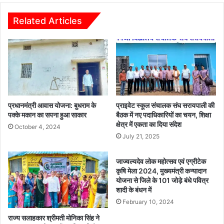
दे
ब
व
ड़ी
Related Articles
म
का
हो
र्र
त्स
वा
व
ई
ए
,
वं
रि
ए
श्व
ग्री
त
प्रधानमंत्री आवास योजना: बुधराम के
प्राइवेट स्कूल संचालक संघ सरायपाली की
टे
ले
पक्के मकान का सपना हुआ साकार
बैठक में नए पदाधिकारियों का चयन, शिक्षा
क
क्षेत्र में एकता का दिया संदेश
ते
October 4, 2024
कृ
अ
July 21, 2025
षि
ति
मे
रि
जाज्वल्यदेव लोक महोत्सव एवं एग्रीटेक
ला
क्त
कृषि मेला 2024, मुख्यमंत्री कन्यादान
की
त
योजना से जिले के 101 जोड़े बंधे पवित्र
तै
ह
शादी के बंधन में
या
सी
February 10, 2024
रि
ल
राज्य सलाहकार श्रीमती मोनिका सिंह ने
यों
दा