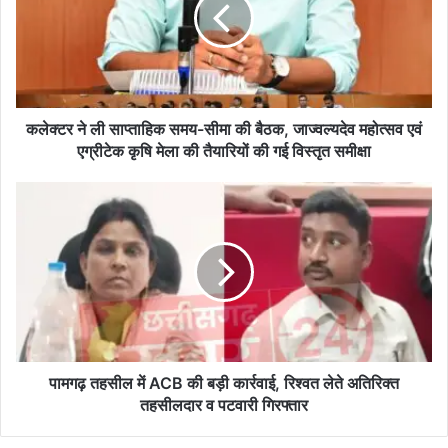
र
ने
ली
सा
प्ता
हि
क
कलेक्टर ने ली साप्ताहिक समय-सीमा की बैठक, जाज्वल्यदेव महोत्सव एवं
स
एग्रीटेक कृषि मेला की तैयारियों की गई विस्तृत समीक्षा
म
य
पा
-
म
सी
ग
मा
ढ़
की
त
बै
ह
ठ
सी
क
ल
,
में
A
पामगढ़ तहसील में ACB की बड़ी कार्रवाई, रिश्वत लेते अतिरिक्त
जा
C
तहसीलदार व पटवारी गिरफ्तार
ज्व
B
ल्य
की