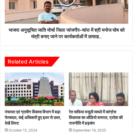
स
सू
द्भा
चि
व
त
ना
जा
के
ति
भाजपा अनुसूचित जाति मोर्चा जिला जांजगीर–चांपा में श्री मनोज घोष को
कें
मो
मंत्री बनाए जाने पर कार्यकर्ताओं में उत्साह..
द्र
र्चा
हैं
जि
–
ला
ग
जां
Related Articles
जें
ज
द्र
गी
या
र
द
–
व
चां
पा
में
श्री
पंचायत एवं ग्रामीण विकास विभाग में बड़ा
रेत माफिया वसूली मामले में कांग्रेस
म
फेरबदल, कई अधिकारी हुए इधर से उधर,
विधायक का ऑडियो वायरल, प्रदेश की
देखें लिस्ट
राजनीति में हड़कंप
नो
ज
October 15, 2024
September 19, 2025