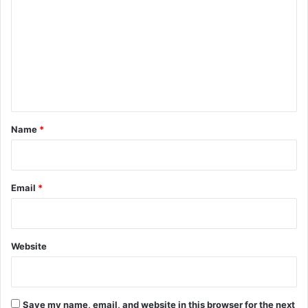
.
o
.
m
m
e
n
t
*
Name
*
Email
*
Website
Save my name, email, and website in this browser for the next