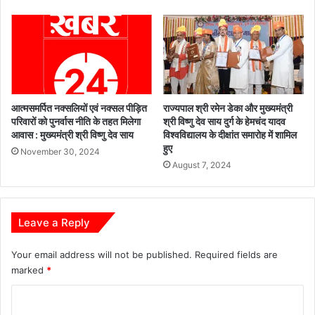
घो
ष
को
मं
त्री
ब
ना
आत्मसमर्पित नक्सलियों एवं नक्सल पीड़ित
राज्यपाल श्री रमेन डेका और मुख्यमंत्री
ए
परिवारों को पुनर्वास नीति के तहत मिलेगा
श्री विष्णु देव साय दुर्ग के हेमचंद यादव
जा
आवास : मुख्यमंत्री श्री विष्णु देव साय
विश्वविद्यालय के दीक्षांत समारोह में शामिल
ने
हुए
November 30, 2024
प
August 7, 2024
र
का
र्य
क
Leave a Reply
र्ता
ओं
Your email address will not be published.
Required fields are
में
marked
*
उ
त्सा
C
ह