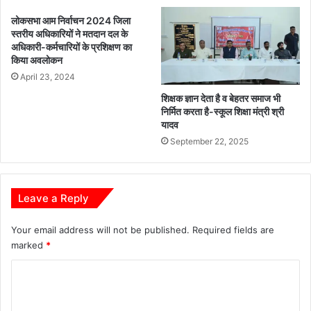
वा
लोकसभा आम निर्वाचन 2024 जिला
ह
स्तरीय अधिकारियों ने मतदान दल के
न
अधिकारी-कर्मचारियों के प्रशिक्षण का
चा
किया अवलोकन
ल
April 23, 2024
कों
शिक्षक ज्ञान देता है व बेहतर समाज भी
से
निर्मित करता है-स्कूल शिक्षा मंत्री श्री
5
यादव
6
September 22, 2025
0
0
रु
प
Leave a Reply
ये
का
Your email address will not be published.
Required fields are
स
marked
*
म
न
C
शु
ल्क
o
व