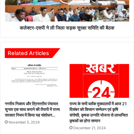
स
ए
ख्त
स
का
पी
र्र
ने
वा
ली
कलेक्टर-एसपी ने ली जिला सड़क सुरक्षा समिति की बैठक
ई
जि
,
ला
G
स
L
ड़
Related Articles
D
क
स्कू
सु
ल
र
खै
क्षा
र
स
ता
मि
ल
ति
प्र
की
नगरीय निकाय और त्रिस्तरीय पंचायत
राज्य के सभी ब्लॉक मुख्यालयों में आज 21
क
बै
चुनाव एक साथ कराने की तैयारी में राज्य
दिसंबर को किसान सम्मेलन एवं कृषि
र
सरकार नियम में किया यह संशोधन…
संगोष्ठी, कृषक उन्नति योजना से लाभान्वित
ठ
कृषकों का होगा सम्मान
ण
क
November 5, 2024
में
December 21, 2024
दो