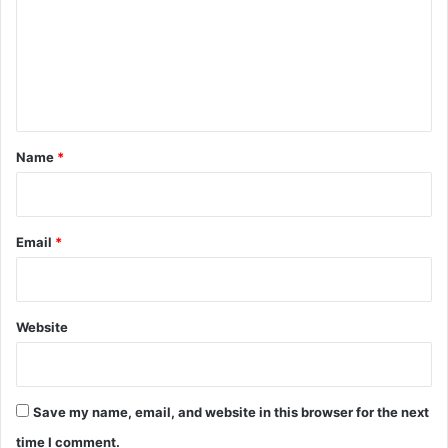
m
सू
m
ला
ग
e
या
n
t
*
Name
*
Email
*
Website
Save my name, email, and website in this browser for the next
time I comment.