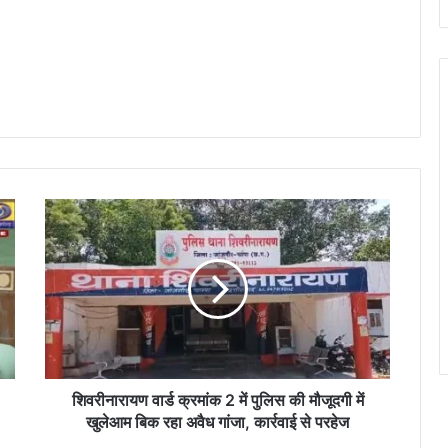
शि
व
री
ना
रा
य
ण
वा
र्ड
क्र
शिवरीनारायण वार्ड क्रमांक 2 में पुलिस की मौजूदगी में
मां
खुलेआम बिक रहा अवैध गांजा, कार्रवाई से परहेज
क