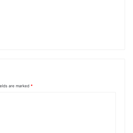
ध
गां
जा
,
का
र्र
वा
ई
से
प
र
हे
ज
ields are marked
*