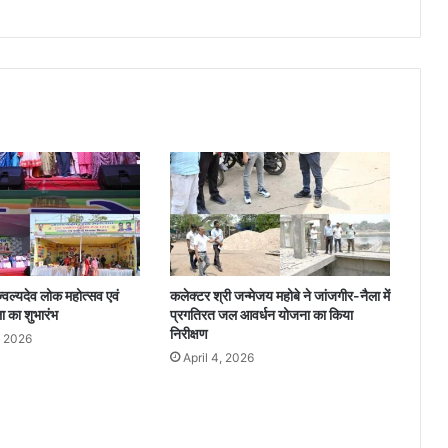
2
में
पु
लि
स
की
मौ
जू
द
गी
में
खु
ले
आ
वल्यदेव लोक महोत्सव एवं
कलेक्टर श्री जन्मेजय महोबे ने जांजगीर-नैला में
म
ला का शुभारंभ
प्रगतिरत जल आवर्धन योजना का किया
बि
निरीक्षण
, 2026
क
April 4, 2026
र
हा
अ
वै