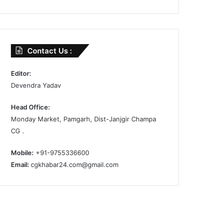
Contact Us :
Editor:
Devendra Yadav
Head Office:
Monday Market, Pamgarh, Dist-Janjgir Champa
CG .
Mobile:
+91-9755336600
Email:
cgkhabar24.com@gmail.com