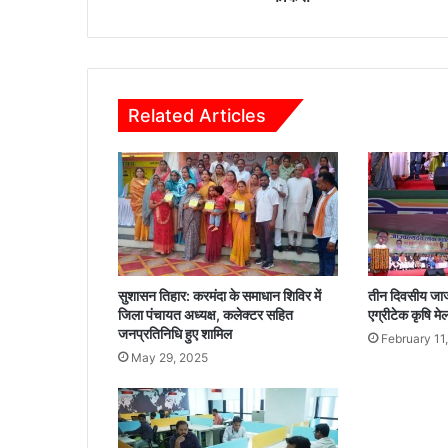
हि
ला
स
श
क्ति
Related Articles
क
र
ण
,
कि
सा
न
,
यु
सुशासन तिहार: करमंदा के समाधान शिविर में
तीन दिवसीय जाज्
वा
जिला पंचायत अध्यक्ष, कलेक्टर सहित
एग्रीटेक कृषि मे
,
जनप्रतिनिधि हुए शामिल
February 11
स्वा
May 29, 2025
स्थ्य
औ
र
ब