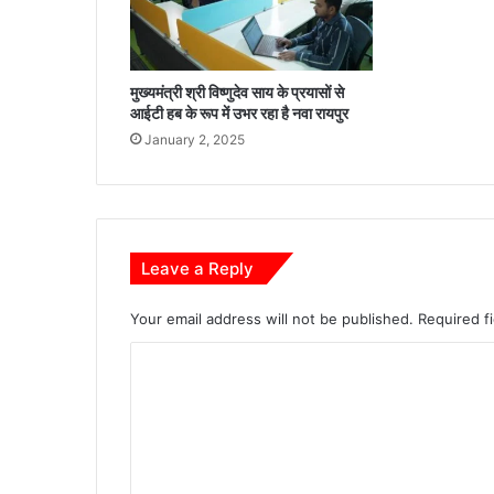
स्त
र
वि
का
मुख्यमंत्री श्री विष्णुदेव साय के प्रयासों से
स
आईटी हब के रूप में उभर रहा है नवा रायपुर
प
January 2, 2025
र
स
र
का
र
का
Leave a Reply
ब
ड़ा
Your email address will not be published.
Required f
फो
क
C
स
o
m
m
e