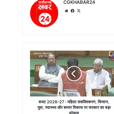
CGKHABAR24
We
Fa
X
bsi
ce
te
bo
ok
ब
ज
ट
2
0
2
6
–
2
7
बजट 2026–27 : महिला सशक्तिकरण, किसान,
:
युवा, स्वास्थ्य और बस्तर विकास पर सरकार का बड़ा
म
फोकस