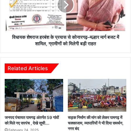
छे
शे
ले
ष
जा
रा
ने
ज
वा
ह
ला
र
विधायक शेषराज हरबंश के प्रयास से कोनारगढ़–मल्हार मार्ग बजट में
,
बं
शामिल, ग्रामीणों को मिलेगी बड़ी राहत
ज
श
न
के
ता
प्र
के
या
Related Articles
लि
स
ए
से
घो
को
र
ना
नि
र
रा
ग
शा
ढ़
ज
–
जनपद पंचायत पामगढ़ अंतर्गत 59 गांवों
सड़क निर्माण की मांग को लेकर पामगढ़ में
न
म
को मिले नए सरपंच , देखे सूची….
चक्काजाम, व्यापारियों ने भी दिया समर्थन,
क
नगर बंद
ल्हा
February 24, 2025