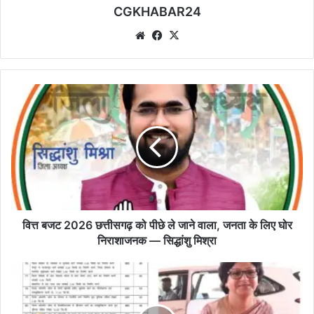
CGKHABAR24
We
Fa
X
bsi
ce
te
bo
ok
वि
त्त
ब
ज
ट
2
0
2
6
छ
वित्त बजट 2026 छत्तीसगढ़ को पीछे ले जाने वाला, जनता के लिए घोर
त्ती
निराशाजनक — सिद्धांशु मिश्रा
स
ग
वि
ढ़
धा
को
य
पी
क