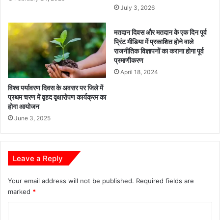
—
र
July 3, 2026
सि
मा
द्धां
र्ग
मतदान दिवस और मतदान के एक दिन पूर्व
शु
ब
प्रिंट मीडिया में प्रकाशित होने वाले
मि
ज
राजनीतिक विज्ञापनों का कराना होगा पूर्व
श्रा
ट
प्रमाणीकरण
में
April 18, 2024
शा
विश्व पर्यावरण दिवस के अवसर पर जिले में
मि
प्रथम चरण में वृहद वृक्षारोपण कार्यक्रम का
ल
होगा आयोजन
,
June 3, 2025
ग्रा
मी
णों
को
Leave a Reply
मि
ले
Your email address will not be published.
Required fields are
गी
marked
*
ब
ड़ी
C
रा