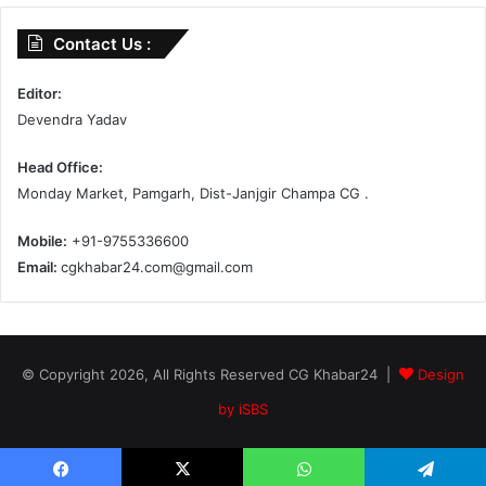
Contact Us :
Editor:
Devendra Yadav
Head Office:
Monday Market, Pamgarh, Dist-Janjgir Champa CG .
Mobile:
+91-9755336600
Email:
cgkhabar24.com@gmail.com
© Copyright 2026, All Rights Reserved CG Khabar24 |
Design
by iSBS