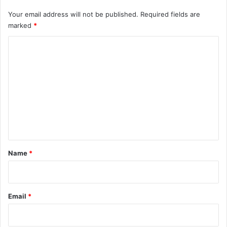
ल
तै
Your email address will not be published.
Required fields are
ना
marked
*
त
C
o
m
m
e
n
t
*
Name
*
Email
*