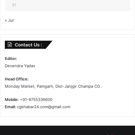
31
« Jul
Contact Us :
Editor:
Devendra Yadav
Head Office:
Monday Market, Pamgarh, Dist-Janjgir Champa CG .
Mobile:
+91-9755336600
Email:
cgkhabar24.com@gmail.com