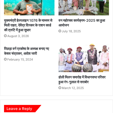
ह
य
न
यु
गं
व
भी
क
मुख्यमंत्री हेल्पलाइन 1076 के माध्यम से
वन महोत्सव कार्यक्रम-2025 का हुआ
र
की
मिली राहत, देवेंद्र दिनकर के राशन कार्ड
आयोजन
की त्रुटि में हुआ सुधार
चा
July 18, 2025
कू
August 3, 2026
से
ह
पिछड़ा वर्ग प्रकोष्ठ के अध्यक्ष बनाए गए
त्या
केशव चंद्राकर, आदेश जारी
,
February 15, 2024
इ
ला
के
होली मिलन समारोह में विधानसभा परिसर
में
हुआ रंग-गुलाल से सराबोर
भा
March 12, 2025
री
पु
लि
स
Leave a Reply
ब