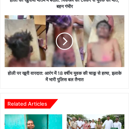
ब
बहन गंभीर
द
ली
हो
:
ली
पि
प
क
र
अ
खू
प
नी
की
वा
ट
र
क्क
दा
र
त
होली पर खूनी वारदात: आरंग में 18 वर्षीय युवक की चाकू से हत्या, इलाके
से
:
में भारी पुलिस बल तैनात
यु
आ
व
रं
क
ग
की
में
Related Articles
मौ
1
त
8
,
व
ब
र्षी