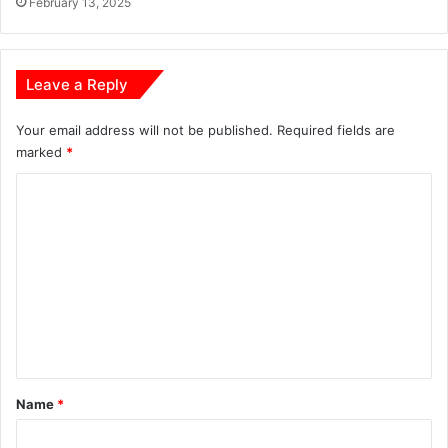
February 13, 2025
अ
भि
या
न
Leave a Reply
Your email address will not be published.
Required fields are
marked
*
C
o
m
m
e
n
t
*
Name
*