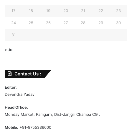
17
18
19
20
21
22
23
24
25
26
27
28
29
30
31
« Jul
Contact Us :
Editor:
Devendra Yadav
Head Office:
Monday Market, Pamgarh, Dist-Janjgir Champa CG .
Mobile:
+91-9755336600