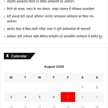
राष्ट्रीय हाथकरघा दिवस पर विविध कार्यक्रमों का आयोजन
तिरंगे को सलाम, राष्ट्र के नाम संकल्प: ससहा पंचायत में गरिमामय ध्वजारोहण
बेटी बचाओ बेटी पढ़ाओ अभियान अंतर्गत जागरूकता कार्यक्रम का किया गया
आयोजन
सहयोग केंद्र में शिक्षा मंत्री गजेंद्र यादव ने सुनी कार्यकर्ताओं की समस्याएँ
कलेक्टर श्री जन्मेजय महोबे कैरियर मार्गदर्शन एवं काउंसलिंग कार्यक्रम में शामिल हुए
Calendar
August 2026
M
T
W
T
F
S
S
1
2
3
4
5
6
7
8
9
10
11
12
13
14
15
16