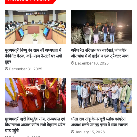
स
ण
म
का
स्या
सं
नि
क
वा
ल्प
र
,
ण
8
शि
मा
मुख्यमंत्री विष्णु देव साय की अध्यक्षता में
अवैध रेत परिवहन पर कार्रवाई,जांजगीर
वि
र्च
कैबिनेट बैठक, कई अहम फैसलों पर लगी
और चांपा में दो हाईवा व एक ट्रैक्टर जब्त
र
मुहर..
को
December 10, 2025
का
च
December 31, 2025
हो
ले
गा
गा
आ
वि
यो
शे
ज
ष
न
ज
ल
मुख्यमंत्री श्री विष्णुदेव साय, राज्यपाल एवं
भोला राम साहू के मस्तूरी ब्लॉक कांग्रेस
सं
विधानसभा अध्यक्ष समेत सभी मेहमान अरेल
अध्यक्ष बनने पर गृह ग्राम में भव्य स्वागत
च
घाट पहुंचे
January 15, 2026
य