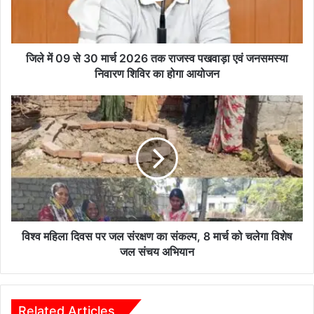
3
0
मा
र्च
जिले में 09 से 30 मार्च 2026 तक राजस्व पखवाड़ा एवं जनसमस्या
2
निवारण शिविर का होगा आयोजन
0
2
वि
6
श्व
त
म
क
हि
रा
ला
ज
दि
स्व
व
प
स
ख
प
वा
र
विश्व महिला दिवस पर जल संरक्षण का संकल्प, 8 मार्च को चलेगा विशेष
ड़ा
ज
जल संचय अभियान
ए
ल
वं
सं
ज
र
न
क्ष
Related Articles