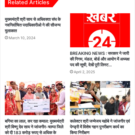
त
वि
Related Articles
आ
भू
श्वा
ष
मुख्यमंत्री श्री साय से अधिवक्ता संघ के
स
ण
नवनिर्वाचित पदाधिकारीओ ने की सौजन्य
न
श्री
मुलाकात
प
म
March 10, 2024
र
ती
टू
ती
टा
ज
BREAKING NEWS : सरकार ने जारी
आ
न
की निगम, मंडल, बोर्ड और आयोग में अध्यक्ष
म
पद की सूची, देखें पूरी लिस्ट…
बा
र
ई
April 2, 2025
ण
का
अ
जा
न
ना
श
हा
न
ल
चा
ल
बगिया का लाल, कर रहा कमाल: मुख्यमंत्री
कलेक्टर श्री जन्मेजय महोबे ने जांजगीर एवं
,
श्री विष्णु देव साय ने जांजगीर-चाम्पा जिले
पेण्ड्री में विशेष गहन पुनरीक्षण कार्य का
दू
को दी 183 करोड़ रूपए से अधिक के
किया निरीक्षण
र