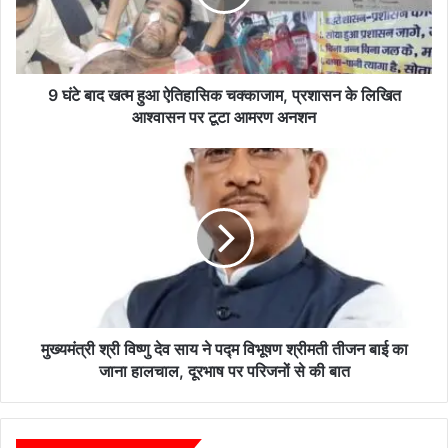
ख
त्म
हु
आ
ऐ
9 घंटे बाद खत्म हुआ ऐतिहासिक चक्काजाम, प्रशासन के लिखित
ति
आश्वासन पर टूटा आमरण अनशन
हा
सि
मु
क
ख्य
च
मं
क्का
त्री
जा
श्री
म
वि
,
ष्णु
प्र
दे
शा
व
स
सा
मुख्यमंत्री श्री विष्णु देव साय ने पद्म विभूषण श्रीमती तीजन बाई का
न
य
जाना हालचाल, दूरभाष पर परिजनों से की बात
के
ने
लि
प
खि
द्म