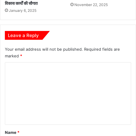
विकास कार्यों की सौगात
November 22, 2025
भा
January 6, 2025
ष
प
र
प
Leave a Reply
रि
ज
Your email address will not be published.
Required fields are
नों
marked
*
से
की
C
बा
त
o
m
m
e
n
t
*
Name
*