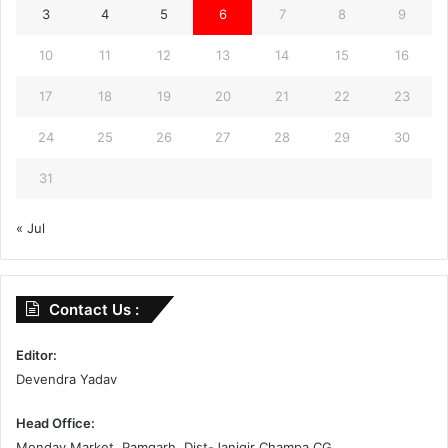
3
4
5
6
7
8
9
10
11
12
13
14
15
16
17
18
19
20
21
22
23
24
25
26
27
28
29
30
31
« Jul
Contact Us :
Editor:
Devendra Yadav
Head Office:
Monday Market, Pamgarh, Dist-Janjgir Champa CG .