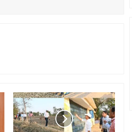
क
ले
क्ट
र
श्री
म