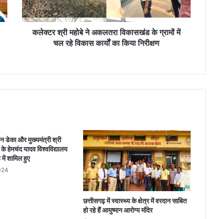
हो
बे
ने
अ
कलेक्टर श्री महोबे ने अकलतरा विकासखंड के ग्रामों में
क
चल रहे विकास कार्यों का किया निरीक्षण
ल
त
रा
वि
का
स
खं
ड
के
ेन डेका और मुख्यमंत्री श्री
ग्रा
र्ग के हेमचंद यादव विश्वविद्यालय
मों
ह में शामिल हुए
में
024
च
ल
र
छत्तीसगढ़ में स्वास्थ्य के क्षेत्र में वरदान साबित
हे
हो रहे हैं आयुष्मान आरोग्य मंदिर
वि