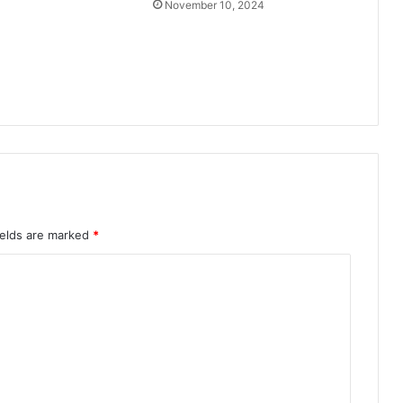
November 10, 2024
का
स
का
र्यों
का
कि
या
नि
री
क्ष
ण
ields are marked
*