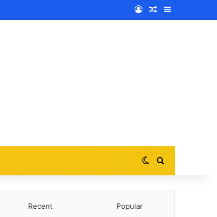
Log In
Random Article
Sidebar
Switch skin
Search for
Recent
Popular