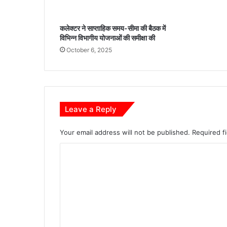
म
आ
कलेक्टर ने साप्ताहिक समय-सीमा की बैठक में
वा
विभिन्न विभागीय योजनाओं की समीक्षा की
स
October 6, 2025
औ
र
पे
य
ज
ल
Leave a Reply
व्य
व
Your email address will not be published.
Required f
स्था
सु
C
धा
o
र
ने
m
के
m
दि
ए
e
नि
n