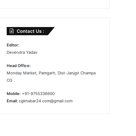
Contact Us :
Editor:
Devendra Yadav
Head Office:
Monday Market, Pamgarh, Dist-Janjgir Champa
CG .
Mobile:
+91-9755336600
Email:
cgkhabar24.com@gmail.com