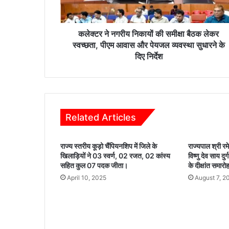
ग
री
य
नि
कलेक्टर ने नगरीय निकायों की समीक्षा बैठक लेकर
का
स्वच्छता, पीएम आवास और पेयजल व्यवस्था सुधारने के
यों
दिए निर्देश
की
स
मी
क्षा
बै
Related Articles
ठ
क
ले
राज्य स्तरीय कूड़ो चैंपियनशिप में जिले के
राज्यपाल श्री रम
क
खिलाड़ियों ने 03 स्वर्ण, 02 रजत, 02 कांस्य
विष्णु देव साय दु
र
सहित कुल 07 पदक जीता।
के दीक्षांत समारो
स्व
April 10, 2025
August 7, 2
च्छ
ता
,
पी
ए