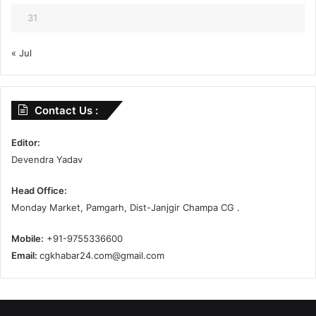
31
« Jul
Contact Us :
Editor:
Devendra Yadav
Head Office:
Monday Market, Pamgarh, Dist-Janjgir Champa CG .
Mobile:
+91-9755336600
Email:
cgkhabar24.com@gmail.com