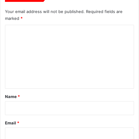
Your email address will not be published.
Required fields are
marked
*
C
o
m
m
e
n
t
*
Name
*
Email
*