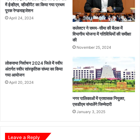
अ
में ईव्हीएम, व्हीव्हीपैट का किया गया प्रथम
ब
पूरक रेण्डमाइजेशन
1
April 24, 2024
0
अ
कलेक्टर ने समय-सीमा की बैठक में
प्रै
विभागीय योजना में गतिविधियों की समीक्षा
की
ल
को
November 25, 2024
हो
गी
लोकसभा निर्वाचन 2024 जिले में स्वीप
दो
अंतर्गत स्वीप सांस्कृतिक संध्या का किया
बा
गया आयोजन
रा
April 20, 2024
प
री
नगर पालिकाओं में प्रशासक नियुक्त,
क्षा
एसडीएम संभालेंगे जिम्मेदारी
January 3, 2025
Leave a Reply