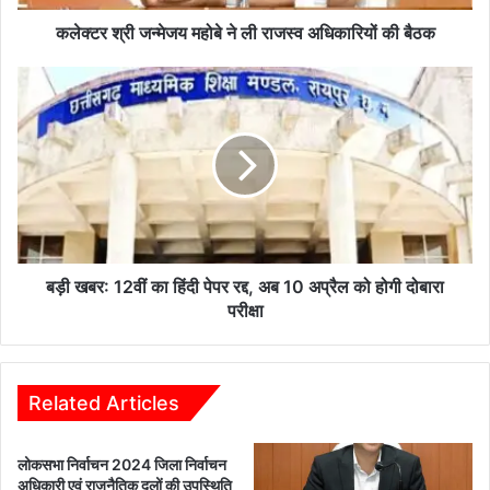
य
म
कलेक्टर श्री जन्मेजय महोबे ने ली राजस्व अधिकारियों की बैठक
हो
बे
ब
ने
ड़ी
ली
ख
रा
ब
ज
र
स्व
:
अ
1
धि
2
का
वीं
रि
का
बड़ी खबर: 12वीं का हिंदी पेपर रद्द, अब 10 अप्रैल को होगी दोबारा
यों
हिं
परीक्षा
की
दी
बै
पे
ठ
प
क
र
Related Articles
र
द्द
लोकसभा निर्वाचन 2024 जिला निर्वाचन
,
अधिकारी एवं राजनैतिक दलों की उपस्थिति