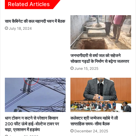
क
ग
Related Articles
ल
ढ़
त
:
साय कैबिनेट की कल महानदी भवन में बैठक
रा
ए
में
क
July 18, 2024
हु
ही
आ
प
ज
रि
न
वा
जनभागीदारी से वर्षा जल को सहेजने
स
र
सोखता गड्ढों के निर्माण से बढ़ेगा जलस्तर
म
के
June 15, 2025
स्या
4
नि
लो
वा
गों
र
की
ण
बे
शि
र
वि
ह
र
धान टोकन न कटने से परेशान किसान
कलेक्टर श्री जन्मेजय महोबे ने ली
मी
200 फीट ऊंचे हाई-वोल्टेज टावर पर
साप्ताहिक समय-सीमा बैठक
का
से
चढ़ा, प्रशासन में हड़कंप
आ
ह
December 24, 2025