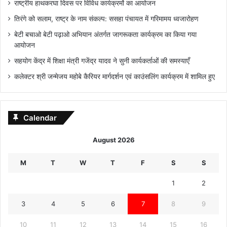
राष्ट्रीय हाथकरघा दिवस पर विविध कार्यक्रमों का आयोजन
तिरंगे को सलाम, राष्ट्र के नाम संकल्प: ससहा पंचायत में गरिमामय ध्वजारोहण
बेटी बचाओ बेटी पढ़ाओ अभियान अंतर्गत जागरूकता कार्यक्रम का किया गया
आयोजन
सहयोग केंद्र में शिक्षा मंत्री गजेंद्र यादव ने सुनी कार्यकर्ताओं की समस्याएँ
कलेक्टर श्री जन्मेजय महोबे कैरियर मार्गदर्शन एवं काउंसलिंग कार्यक्रम में शामिल हुए
Calendar
August 2026
M
T
W
T
F
S
S
1
2
3
4
5
6
7
8
9
10
11
12
13
14
15
16