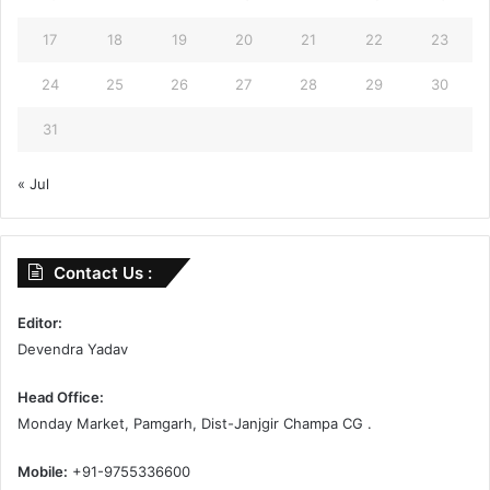
17
18
19
20
21
22
23
24
25
26
27
28
29
30
31
« Jul
Contact Us :
Editor:
Devendra Yadav
Head Office:
Monday Market, Pamgarh, Dist-Janjgir Champa CG .
Mobile:
+91-9755336600