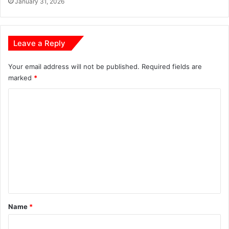
यो
January 31, 2026
त्या
ज
,
न
गां
व
Leave a Reply
में
मा
त
Your email address will not be published.
Required fields are
म
marked
*
औ
C
र
आ
o
क्रो
m
श
m
e
n
t
*
Name
*