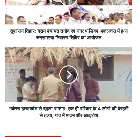
हा
र
:
ग्रा
म
सुशासन तिहार: ग्राम पंचायत तनौद एवं नगर पालिका अकलतरा में हुआ
पं
जनसमस्या निवारण शिविर का आयोजन
चा
य
भ
त
वं
त
त
नौ
रा
द
ह
ए
त्या
वं
कां
न
ड
ग
से
र
द
भवंतरा हत्याकांड से दहला पामगढ़: एक ही परिवार के 4 लोगों की बेरहमी
पा
ह
से हत्या, गांव में मातम और आक्रोश
लि
ला
का
पा
अ
म