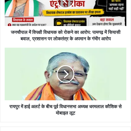
ल
में
वि
प
क्षी
वि
जनचौपाल में विपक्षी विधायक को रोकने का आरोप: पामगढ़ में सियासी
धा
बवाल, प्रशासन पर लोकतंत्र के अपमान के गंभीर आरोप
य
क
रा
को
य
रो
पु
क
र
ने
में
का
हा
आ
ई
रो
अ
प
ल
:
र्ट
रायपुर में हाई अलर्ट के बीच पूर्व विधानसभा अध्यक्ष धरमलाल कौशिक से
पा
के
मोबाइल लूट
म
बी
ग
च
ढ़
पू