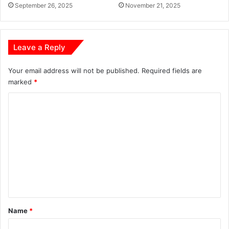
मा
September 26, 2025
November 21, 2025
ल
न
लू
के
ट
गं
Leave a Reply
भी
र
आ
Your email address will not be published.
Required fields are
रो
marked
*
प
C
o
m
m
e
n
t
*
Name
*