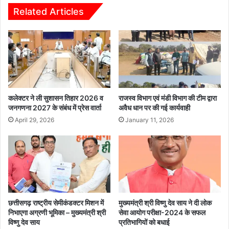
में
र्व
Related Articles
सि
वि
या
धा
सी
न
ब
स
वा
भा
ल
अ
,
ध्य
प्र
क्ष
कलेक्टर ने ली सुशासन तिहार 2026 व
राजस्व विभाग एवं मंडी विभाग की टीम द्वारा
शा
ध
जनगणना 2027 के संबंध में प्रेस वार्ता
अवैध धान पर की गई कार्यवाही
स
र
April 29, 2026
January 11, 2026
न
म
प
ला
र
ल
लो
कौ
क
शि
तं
क
त्र
से
के
छत्तीसगढ़ राष्ट्रीय सेमीकंडक्टर मिशन में
मुख्यमंत्री श्री विष्णु देव साय ने दी लोक
मो
निभाएगा अग्रणी भूमिका – मुख्यमंत्री श्री
सेवा आयोग परीक्षा-2024 के सफल
अ
बा
विष्णु देव साय
प्रतिभागियों को बधाई
प
इ