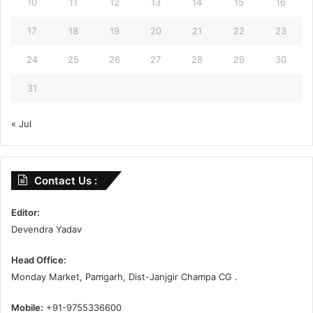
10
11
12
13
14
15
16
17
18
19
20
21
22
23
24
25
26
27
28
29
30
31
« Jul
Contact Us :
Editor:
Devendra Yadav
Head Office:
Monday Market, Pamgarh, Dist-Janjgir Champa CG .
Mobile:
+91-9755336600