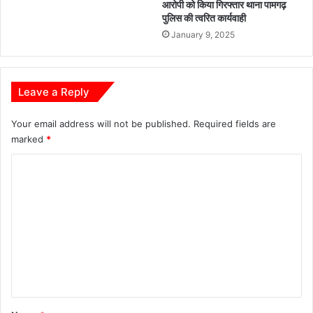
आरोपी को किया गिरफ्तार थाना पामगढ़
क्ट
पुलिस की त्वरित कार्यवाही
र
January 9, 2025
ने
दी
ब
धा
Leave a Reply
ई
ए
Your email address will not be published.
Required fields are
वं
marked
*
उ
ज्ज्व
C
ल
o
भ
वि
m
ष्य
m
की
शु
e
भ
n
का
t
म
ना
*