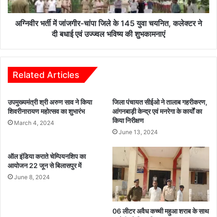
क
जां
सं
ज
प
गी
अग्निवीर भर्ती में जांजगीर-चांपा जिले के 145 युवा चयनित, कलेक्टर ने
न्न
र
दी बधाई एवं उज्ज्वल भविष्य की शुभकामनाएं
,
-
सं
चां
ग
पा
ठ
जि
Related Articles
न
ले
म
के
उपमुख्यमंत्री श्री अरुण साव ने किया
जिला पंचायत सीईओ ने तालाब गहरीकरण,
ज
1
शिवरीनारायण महोत्सव का शुभारंभ
आंगनबाड़ी केन्द्र एवं मनरेगा के कार्यों का
बू
4
किया निरीक्षण
ती
March 4, 2024
5
June 13, 2024
प
यु
र
वा
हु
च
ऑल इंडिया कराते चेम्पियनशिप का
आ
य
आयोजन 22 जून से बिलासपुर में
मं
नि
June 8, 2024
थ
त
न
,
क
06 लीटर अवैध कच्ची महुआ शराब के साथ
ले