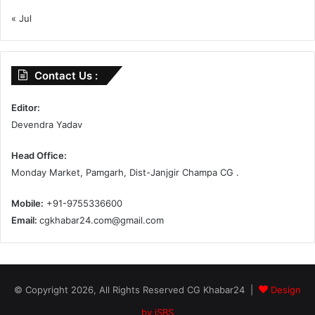
« Jul
Contact Us :
Editor:
Devendra Yadav
Head Office:
Monday Market, Pamgarh, Dist-Janjgir Champa CG .
Mobile:
+91-9755336600
Email:
cgkhabar24.com@gmail.com
© Copyright 2026, All Rights Reserved CG Khabar24 |
Design
by iSBS