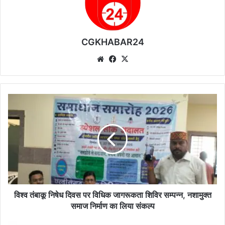
CGKHABAR24
We
Fa
X
bsi
ce
te
bo
ok
वि
श्व
तं
बा
कू
नि
षे
ध
दि
व
विश्व तंबाकू निषेध दिवस पर विधिक जागरूकता शिविर सम्पन्न, नशामुक्त
स
समाज निर्माण का लिया संकल्प
प