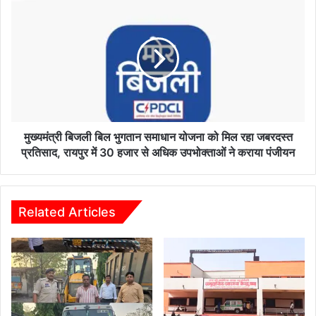
र
मु
वि
ख्य
धि
मं
क
त्री
जा
बि
ग
ज
रू
ली
क
बि
ता
ल
शि
भु
मुख्यमंत्री बिजली बिल भुगतान समाधान योजना को मिल रहा जबरदस्त
वि
ग
प्रतिसाद, रायपुर में 30 हजार से अधिक उपभोक्ताओं ने कराया पंजीयन
र
ता
स
न
म्प
स
न्न
मा
Related Articles
,
धा
न
न
शा
यो
मु
ज
क्त
ना
स
को
मा
मि