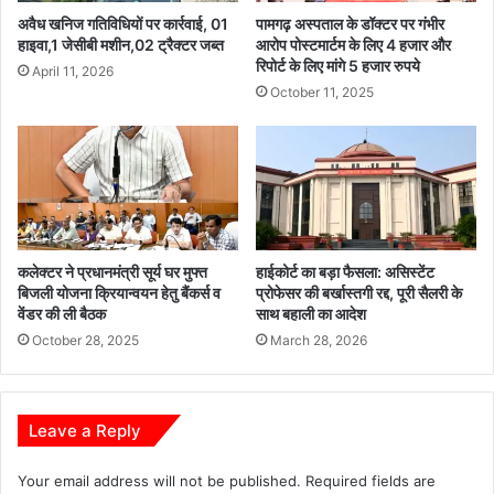
ज
ल
अवैध खनिज गतिविधियों पर कार्रवाई, 01
पामगढ़ अस्पताल के डॉक्टर पर गंभीर
नि
र
हाइवा,1 जेसीबी मशीन,02 ट्रैक्टर जब्त
आरोप पोस्टमार्टम के लिए 4 हजार और
र्मा
रिपोर्ट के लिए मांगे 5 हजार रुपये
हा
April 11, 2026
ण
ज
October 11, 2025
का
ब
लि
र
या
द
सं
स्त
क
प्र
ल्प
ति
सा
कलेक्टर ने प्रधानमंत्री सूर्य घर मुफ्त
हाईकोर्ट का बड़ा फैसला: असिस्टेंट
द
बिजली योजना क्रियान्वयन हेतु बैंकर्स व
प्रोफेसर की बर्खास्तगी रद्द, पूरी सैलरी के
,
वेंडर की ली बैठक
साथ बहाली का आदेश
रा
October 28, 2025
March 28, 2026
य
पु
र
में
Leave a Reply
3
0
Your email address will not be published.
Required fields are
ह