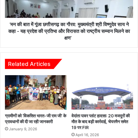
का
में
सा
गूं
मू
जा
हि
छ
’मन की बात में गूंजा छत्तीसगढ़ का गौरव: मुख्यमंत्री श्री विष्णुदेव साय ने
क
त्ती
कहा - यह प्रदेश की प्रतिभा और विरासत को राष्ट्रीय सम्मान मिलने का
श्र
स
क्षण’
व
ग
ण
ढ़
,
का
टि
गौ
Related Articles
फि
र
न
व
बै
:
ठ
मु
क
ख्य
में
मं
सं
त्री
ग
श्री
ग्रामीणों को ‘विकसित भारत-जी राम जी’ के
वेदांता पावर प्लांट हादसा: 20 मजदूरों की
ठ
वि
प्रावधानों की दी जा रही जानकारी
मौत के बाद बड़ी कार्रवाई, चेयरमैन समेत
न
ष्णु
19 पर FIR
January 9, 2026
स
दे
April 16, 2026