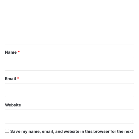
m
को
रा
m
ष्ट्री
e
य
n
स
म्मा
t
न
*
मि
Name
*
ल
ने
का
क्ष
Email
*
ण
’
Website
Save my name, email, and website in this browser for the next