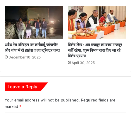
श
व
क्ति
सा
क
य
र
ने
ण
क
प
हा
र
-
जो
अवैध रेत परिवहन पर कार्रवाई,जांजगीर
विशेष लेख : अब मजदूर का बच्चा मजदूर
य
और चांपा में दो हाईवा व एक ट्रैक्टर जब्त
नहीं रहेगा, श्रम विभाग द्वारा किए जा रहे
र
ह
विशेष प्रयास
प्र
December 10, 2025
April 30, 2025
दे
श
की
प्र
Leave a Reply
ति
भा
Your email address will not be published.
Required fields are
औ
र
marked
*
वि
C
रा
स
o
त