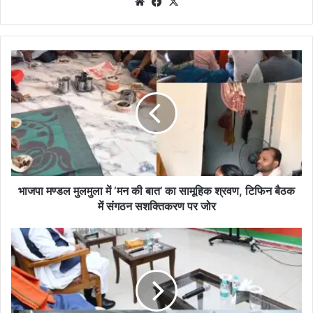
We
Fa
X
bsi
ce
te
bo
ok
भा
ज
पा
म
ण्ड
ल
मु
ल
मु
ला
भाजपा मण्डल मुलमुला में ‘मन की बात’ का सामूहिक श्रवण, टिफिन बैठक
में
में संगठन सशक्तिकरण पर जोर
‘
म
’
न
म
की
न
बा
की
त
बा
’
त