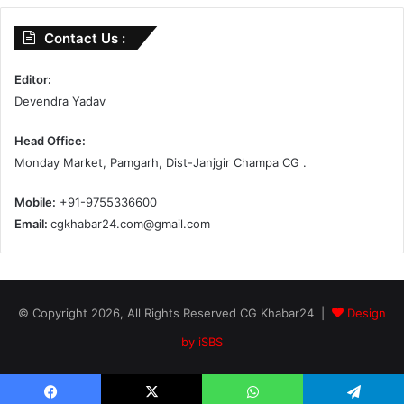
Contact Us :
Editor:
Devendra Yadav
Head Office:
Monday Market, Pamgarh, Dist-Janjgir Champa CG .
Mobile:
+91-9755336600
Email:
cgkhabar24.com@gmail.com
© Copyright 2026, All Rights Reserved CG Khabar24 |
Design
by iSBS