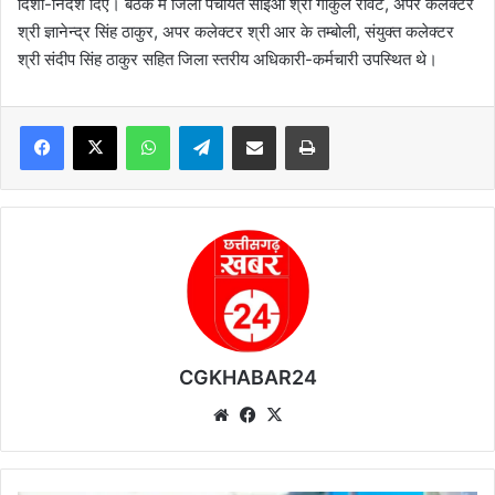
दिशा-निर्देश दिए। बैठक में जिला पंचायत सीईओ श्री गोकुल रावटे, अपर कलेक्टर
श्री ज्ञानेन्द्र सिंह ठाकुर, अपर कलेक्टर श्री आर के तम्बोली, संयुक्त कलेक्टर
श्री संदीप सिंह ठाकुर सहित जिला स्तरीय अधिकारी-कर्मचारी उपस्थित थे।
WhatsApp
Telegram
Share via Email
Print
CGKHABAR24
We
Fa
X
bsi
ce
te
bo
ok