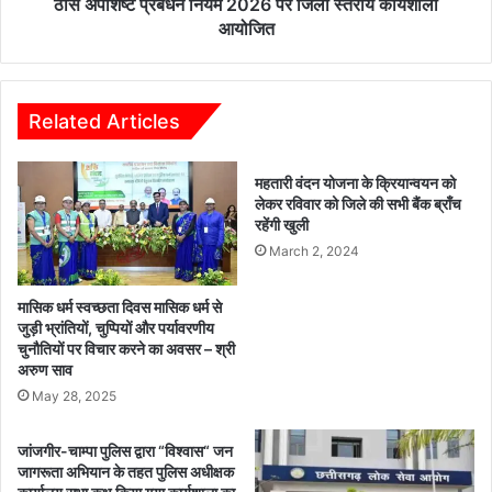
न
ठोस अपशिष्ट प्रबंधन नियम 2026 पर जिला स्तरीय कार्यशाला
रा
नि
आयोजित
ठौ
य
र
म
को
2
मि
0
Related Articles
ला
2
त
6
महतारी वंदन योजना के क्रियान्वयन को
त्का
प
लेकर रविवार को जिले की सभी बैंक ब्राँच
ल
र
रहेंगी खुली
जा
जि
March 2, 2024
ति
ला
प्र
स्त
मा
री
मासिक धर्म स्वच्छता दिवस मासिक धर्म से
ण
य
जुड़ी भ्रांतियों, चुप्पियों और पर्यावरणीय
प
चुनौतियों पर विचार करने का अवसर – श्री
का
अरुण साव
त्र
र्य
शा
May 28, 2025
ला
आ
जांजगीर-चाम्पा पुलिस द्वारा “विश्वास“ जन
यो
जागरूता अभियान के तहत पुलिस अधीक्षक
जि