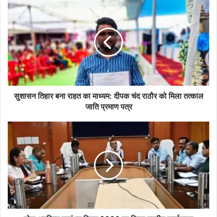
सु
शा
स
न
ति
हा
र
ब
ना
रा
सुशासन तिहार बना राहत का माध्यम: दीपक चंद राठौर को मिला तत्काल
ह
जाति प्रमाण पत्र
त
का
ठो
मा
स
ध्य
अ
म
प
:
शि
दी
ष्ट
प
प्र
क
बं
चं
ध
द