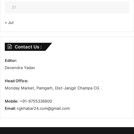
31
« Jul
Contact Us :
Editor:
Devendra Yadav
Head Office:
Monday Market, Pamgarh, Dist-Janjgir Champa CG .
Mobile:
+91-9755336600
Email:
cgkhabar24.com@gmail.com