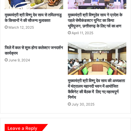
शां
ति
पू
मुख्यमंत्री श्री विष्णु देव साय से तमिलनाडु
मुख्यमंत्री श्री विष्णुदेव साय ने प्रदेश के
र्ण
के किसानों ने की सौजन्य मुलाकात
पहले सेमीकंडक्टर यूनिट का किया
भूमिपूजन, छत्तीसगढ़ के लिए गर्व का क्षण
ए
March 12, 2025
वं
April 11, 2025
सु
चा
जिले में कल से शुरू होगा कलेक्टर जनदर्शन
रू
कार्यक्रम
रू
June 9, 2024
प
से
स
मुख्यमंत्री श्री विष्णु देव साय की अध्यक्षता
म्प
में मंत्रालय महानदी भवन में आयोजित
न्न
कैबिनेट की बैठक में लिए गए महत्वपूर्ण
,
निर्णय
म
July 30, 2025
त
दा
ता
ओं
Leave a Reply
ने