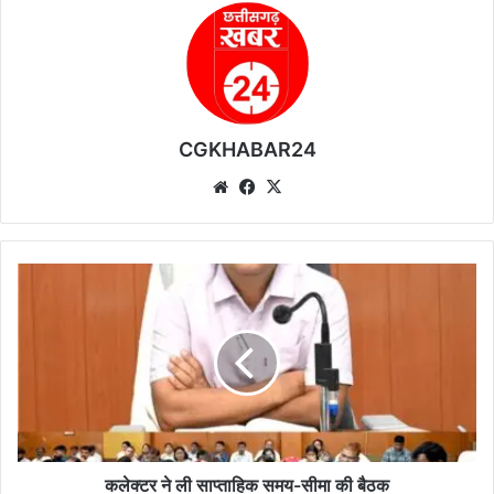
CGKHABAR24
We
Fa
X
bsi
ce
te
bo
ok
क
ले
क्ट
र
ने
ली
सा
प्ता
हि
क
कलेक्टर ने ली साप्ताहिक समय-सीमा की बैठक