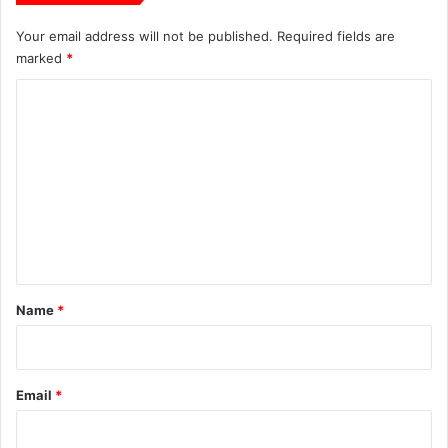
उ
Your email address will not be published.
Required fields are
त्सा
marked
*
ह
पू
C
र्व
क
o
कि
m
या
m
म
ता
e
धि
n
का
र
t
का
*
Name
*
प्र
यो
ग
Email
*