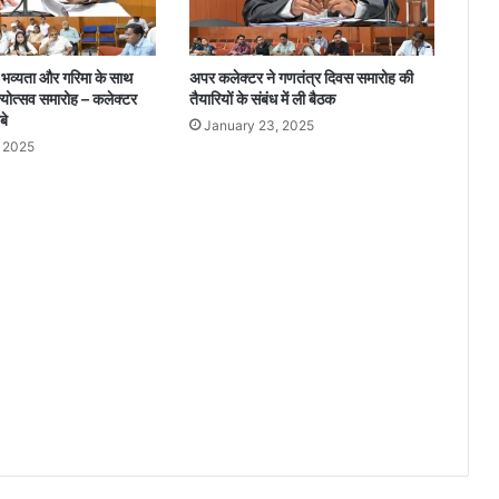
डि
यो
वा
ं भव्यता और गरिमा के साथ
अपर कलेक्टर ने गणतंत्र दिवस समारोह की
य
्योत्सव समारोह – कलेक्टर
तैयारियों के संबंध में ली बैठक
र
बे
January 23, 2025
ल
, 2025
,
ए
स
पी
ने
दि
ए
जां
च
के
नि
र्दे
श