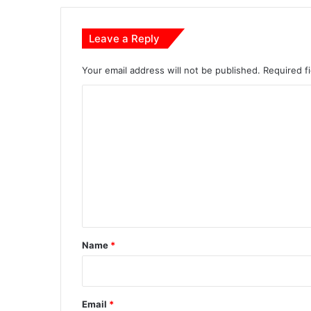
ग
को
ले
Leave a Reply
क
र
Your email address will not be published.
Required f
जु
ट
C
ने
o
ल
m
गे
यु
m
वा
e
n
t
*
Name
*
Email
*