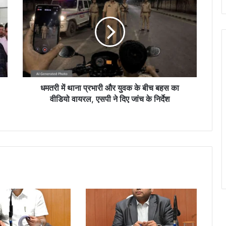
म
त
री
में
था
ना
प्र
भा
री
धमतरी में थाना प्रभारी और युवक के बीच बहस का
औ
वीडियो वायरल, एसपी ने दिए जांच के निर्देश
र
यु
व
क
के
बी
च
ब
ह
स
का
वी