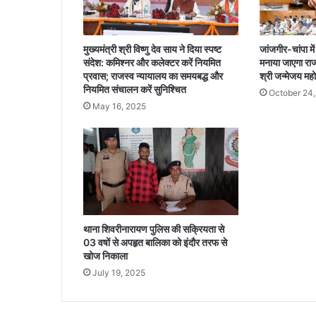
J
P
स
मुख्यमंत्री श्री विष्णु देव साय ने दिया स्पष्ट
जांजगीर-चांपा मे
म
संदेश: कमिश्नर और कलेक्टर करें नियमित
मनाया जाएगा राज
र्थ
प्रवास; राजस्व न्यायालय का समयबद्ध और
श्री जन्मेजय महो
कों
नियमित संचालन करें सुनिश्चित
October 24
में
May 16, 2025
उ
त्सा
ह
,
शि
क्षा
मं
त्री
थाना शिवरीनारायण पुलिस की सक्रियता से
के
03 वषों से अपहृत बालिका को इंदौर तरफ से
इ
खोज निकाला
स्ती
July 19, 2025
फे
की
मां