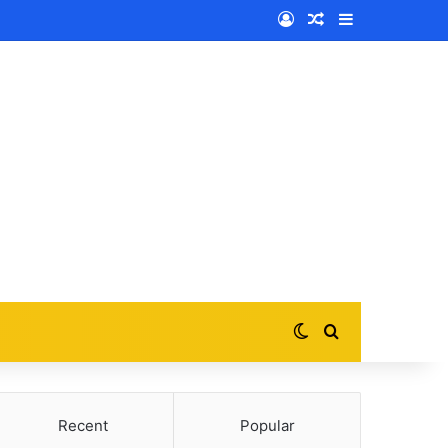
Log In
Random Article
Sidebar
Switch skin
Search for
Recent
Popular