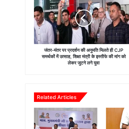
त
र
-
मं
त
र
प
र
प्र
जंतर-मंतर पर प्रदर्शन की अनुमति मिलते ही CJP
द
समर्थकों में उत्साह, शिक्षा मंत्री के इस्तीफे की मांग को
र्श
लेकर जुटने लगे युवा
न
की
अ
नु
म
Related Articles
ति
मि
ल
ते
ही
C