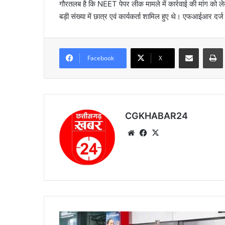
गौरतलब है कि NEET पेपर लीक मामले में कार्रवाई की मांग को ल
बड़ी संख्या में छात्र एवं कार्यकर्ता शामिल हुए थे। एफआईआर दर्
Share via Email
Prin
Facebook
X
CGKHABAR24
We
Fa
X
bsi
ce
te
bo
ok
जं