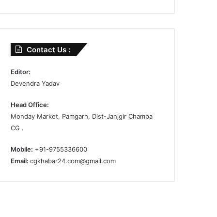
Contact Us :
Editor:
Devendra Yadav
Head Office:
Monday Market, Pamgarh, Dist-Janjgir Champa
CG .
Mobile:
+91-9755336600
Email:
cgkhabar24.com@gmail.com