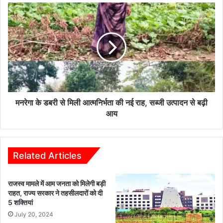
2
म
व
न
र्ष
रे
पू
गा
र्ण
के
हो
ड
ने
ब
प
री
र
से
भा
मि
मनरेगा के डबरी से मिली आत्मनिर्भता की नई राह, सब्जी उत्पादन से बढ़ी
ज
ली
आय
पा
आ
का
त्म
र्य
नि
क
र्भ
Related Articles
र्ता
ता
ओं
की
राजस्व मामले में आम जनता को मिलेगी बड़ी
ने
न
राहत, राज्य सरकार ने तहसीलदारों को दी
कि
ई
5 शक्तियां
या
रा
July 20, 2024
वि
ह