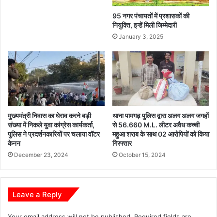
शे
,
ष
स
95 नगर पंचायतों में प्रशासकों की
पू
ब्जी
नियुक्ति, इन्हें मिली जिम्मेदारी
ज
उ
January 3, 2025
न
त्पा
,
द
ह
न
नु
से
मा
ब
न
ढ़ी
चा
आ
ली
मुख्यमंत्री निवास का घेराव करने बड़ी
थाना पामगढ़ पुलिस द्वारा अलग अलग जगहों
य
संख्या में निकले युवा कांग्रेस कार्यकर्ता,
से 56.660 M.L. लीटर अवैध कच्ची
सा
पुलिस ने प्रदर्शनकारियों पर चलाया वॉटर
महुआ शराब के साथ 02 आरोपियों को किया
पा
केनन
गिरफ्तार
ठ
December 23, 2024
October 15, 2024
ए
वं
रा
ष्ट्र
Leave a Reply
स
मृ
द्धि
Your email address will not be published.
Required fields are