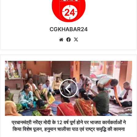
CGKHABAR24
We
Fa
X
bsi
ce
te
bo
ok
प्र
धा
न
मं
त्री
न
रें
द्र
मो
दी
प्रधानमंत्री नरेंद्र मोदी के 12 वर्ष पूर्ण होने पर भाजपा कार्यकर्ताओं ने
के
किया विशेष पूजन, हनुमान चालीसा पाठ एवं राष्ट्र समृद्धि की कामना
1