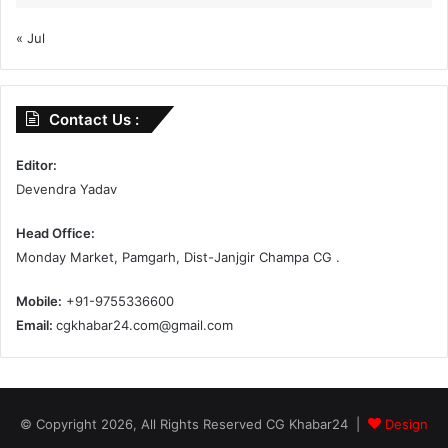
« Jul
Contact Us :
Editor:
Devendra Yadav
Head Office:
Monday Market, Pamgarh, Dist-Janjgir Champa CG .
Mobile:
+91-9755336600
Email:
cgkhabar24.com@gmail.com
© Copyright 2026, All Rights Reserved CG Khabar24 |
Design