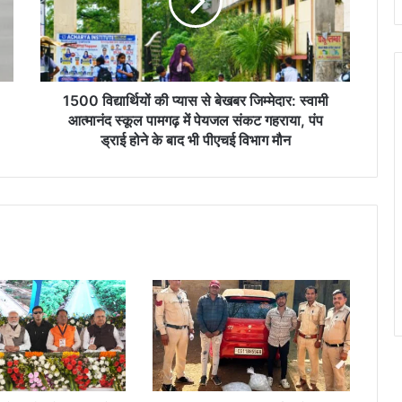
वि
द्या
र्थि
यों
की
प्या
1500 विद्यार्थियों की प्यास से बेखबर जिम्मेदार: स्वामी
स
आत्मानंद स्कूल पामगढ़ में पेयजल संकट गहराया, पंप
से
ड्राई होने के बाद भी पीएचई विभाग मौन
बे
ख
ब
र
जि
म्मे
दा
र
:
स्वा
मी
आ
त्मा
नं