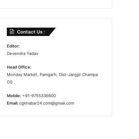
Contact Us :
Editor:
Devendra Yadav
Head Office:
Monday Market, Pamgarh, Dist-Janjgir Champa
CG .
Mobile:
+91-9755336600
Email:
cgkhabar24.com@gmail.com