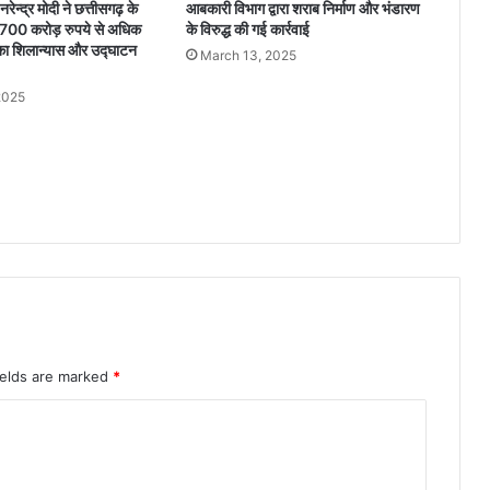
नरेन्द्र मोदी ने छत्तीसगढ़ के
आबकारी विभाग द्वारा शराब निर्माण और भंडारण
द
3,700 करोड़ रुपये से अधिक
के विरुद्ध की गई कार्रवाई
स्कू
ं का शिलान्यास और उद्घाटन
March 13, 2025
ल
पा
2025
म
ग
ढ़
में
पे
य
ज
ल
सं
क
ट
ग
ields are marked
*
ह
रा
या
,
पं