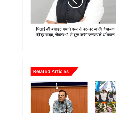
ब
सा
ह
ट
ब
चा
भिलाई की बसाहट बचाने कल से घर-घर जाएंगे विधायक
ने
देवेंद्र यादव, सेक्टर-2 से शुरू करेंगे जनसंपर्क अभियान
क
ल
से
घ
र
-
Related Articles
घ
र
जा
एं
गे
वि
धा
य
क