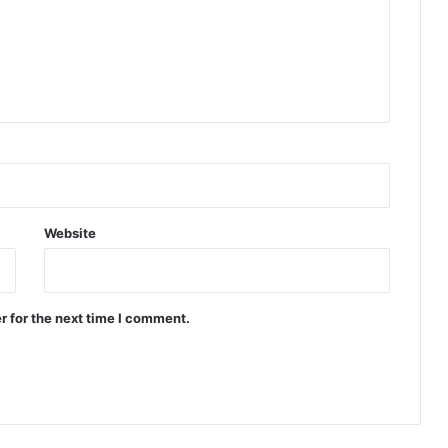
प
ड्रा
ई
हो
ने
के
बा
द
भी
पी
ए
Website
च
ई
वि
भा
r for the next time I comment.
ग
मौ
न