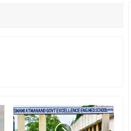
t
1
5
0
0