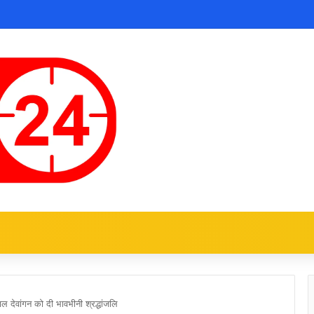
शीलाल देवांगन को दी भावभीनी श्रद्धांजलि