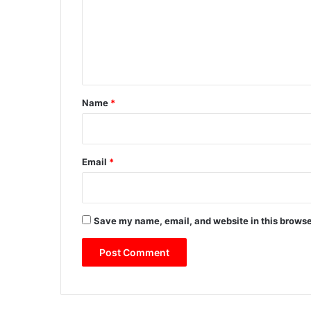
प
m
र्क
e
अ
भि
n
या
t
न
*
Name
*
Email
*
Save my name, email, and website in this browse