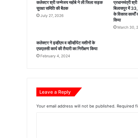
कलेक्टर श्री जन्मेजय महोबे ने ली जिला सड़क
प्रधानमंत्री श्री 
दे
सुरक्षा समिति की बैठक
बिलासपुर में 3
वें
के विकास कार्यो
July 27, 2026
द्र
किया
या
March 30, 
द
व
कलेक्टर ने इव्हीएम व व्हीव्हीपेट मशीनों के
,
एफएलसी कार्य की तैयारी का निरीक्षण किया
से
February 4, 2024
क्ट
र
-
2
से
शु
Leave a Reply
रू
क
Your email address will not be published.
Required f
रें
गे
C
ज
o
न
सं
m