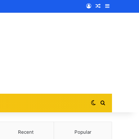
Log In
Random Article
Sidebar
Switch skin
Search for
Recent
Popular