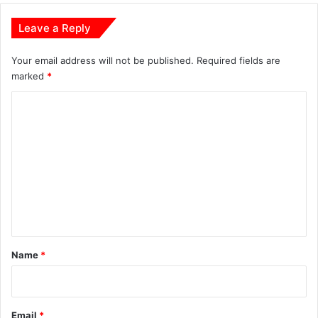
Leave a Reply
Your email address will not be published.
Required fields are
marked
*
C
o
m
m
e
n
t
*
Name
*
Email
*