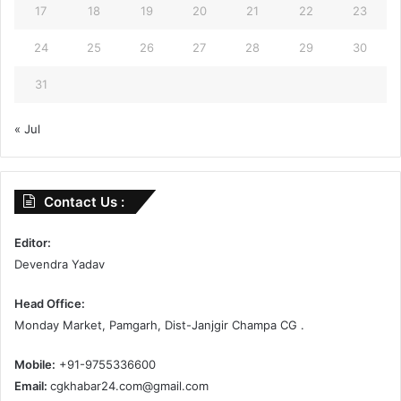
17
18
19
20
21
22
23
24
25
26
27
28
29
30
31
« Jul
Contact Us :
Editor:
Devendra Yadav
Head Office:
Monday Market, Pamgarh, Dist-Janjgir Champa CG .
Mobile:
+91-9755336600
Email:
cgkhabar24.com@gmail.com