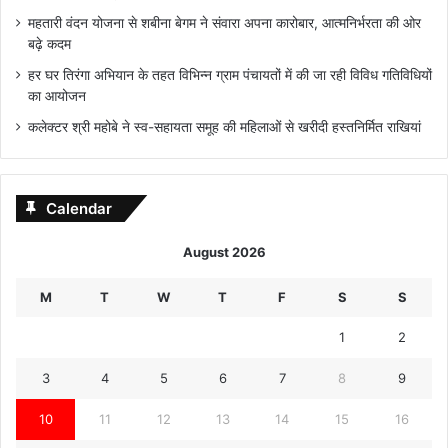
महतारी वंदन योजना से शबीना बेगम ने संवारा अपना कारोबार, आत्मनिर्भरता की ओर
बढ़े कदम
हर घर तिरंगा अभियान के तहत विभिन्न ग्राम पंचायतों में की जा रही विविध गतिविधियों
का आयोजन
कलेक्टर श्री महोबे ने स्व-सहायता समूह की महिलाओं से खरीदी हस्तनिर्मित राखियां
Calendar
August 2026
M
T
W
T
F
S
S
1
2
3
4
5
6
7
8
9
10
11
12
13
14
15
16