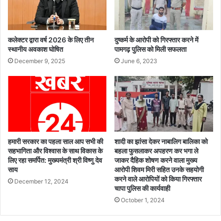
ज
ग
लि
ए
वं
स
कलेक्टर द्वारा वर्ष 2026 के लिए तीन
दुष्कर्म के आरोपी को गिरफ्तार करने में
म
स्थानीय अवकाश घोषित
पामगढ़ पुलिस को मिली सफलता
स्या
December 9, 2025
June 6, 2023
एं
,
कु
ल
4
6
आ
हमारी सरकार का पहला साल आप सभी की
शादी का झांसा देकर नाबालिग बालिका को
वे
सहभागिता और विश्वास के साथ विकास के
बहला फुसलाकर अपहरण कर भगा ले
द
लिए रहा समर्पित: मुख्यमंत्री श्री विष्णु देव
जाकर दैहिक शोषण करने वाला मुख्य
न
साय
आरोपी शिवम मिरी सहित उनके सहयोगी
हु
करने वाले आरोपियों को किया गिरफ्तार
December 12, 2024
ए
चापा पुलिस की कार्यवाही
प्रा
October 1, 2024
प्त